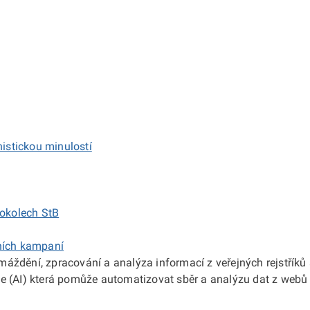
istickou minulostí
tokolech StB
bních kampaní
ždění, zpracování a analýza informací z veřejných rejstříků a
e (AI) která pomůže automatizovat sběr a analýzu dat z webů 