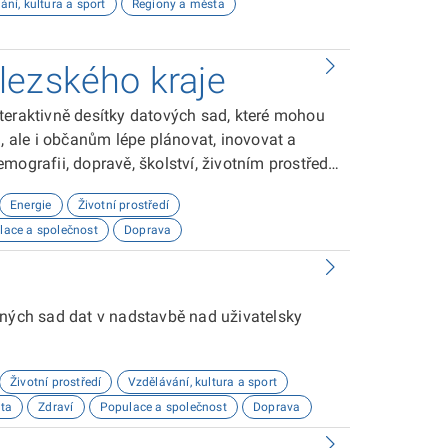
ání, kultura a sport
Regiony a města
lezského kraje
teraktivně desítky datových sad, které mohou
ale i občanům lépe plánovat, inovovat a
ografii, dopravě, školství, životním prostředí,
Energie
Životní prostředí
lace a společnost
Doprava
aných sad dat v nadstavbě nad uživatelsky
Životní prostředí
Vzdělávání, kultura a sport
ta
Zdraví
Populace a společnost
Doprava