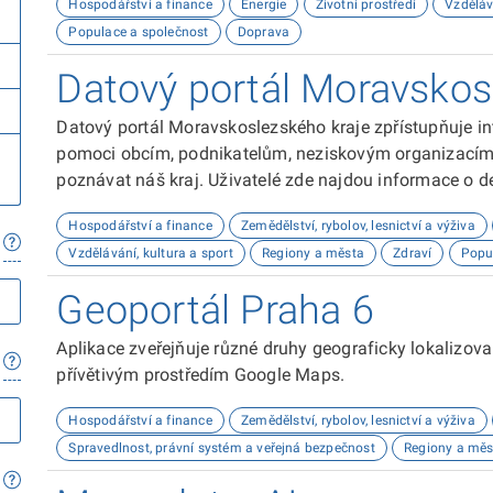
Hospodářství a finance
Energie
Životní prostředí
Vzděláv
Populace a společnost
Doprava
Datový portál Moravskos
Datový portál Moravskoslezského kraje zpřístupňuje in
pomoci obcím, podnikatelům, neziskovým organizacím, 
poznávat náš kraj. Uživatelé zde najdou informace o dem
kultuře nebo třeba potenciálu pro fotovoltaiku.
Hospodářství a finance
Zemědělství, rybolov, lesnictví a výživa
Vzdělávání, kultura a sport
Regiony a města
Zdraví
Popu
Geoportál Praha 6
Aplikace zveřejňuje různé druhy geograficky lokalizov
přívětivým prostředím Google Maps.
Hospodářství a finance
Zemědělství, rybolov, lesnictví a výživa
Spravedlnost, právní systém a veřejná bezpečnost
Regiony a měs