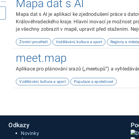
Mapa dat s AI
Mapa dat s AI je aplikací ke zjednodušení práce s dat
Královéhradeckého kraje. Hlavní inovací je možnost p
je všechny zobrazit v mapě, upravit před stažením. Nej
(AI), která vybírá datové sady na míru po předchozí te
Životní prostředí
Vzdělávání, kultura a sport
Regiony a měst
požadavcích. Je rovněž schopna plnohodnotné konverza
využívána služba GPT-4 turbo. Konverzace s AI je zach
meet.map
bariérou, bránící odpovídání na nerelevantní otázky. 
sad. Podkladová mapa umožňuje jakékoliv úpravy, nabíz
Aplikace pro plánování srazů („meetupů“) a vyhledávání
vizualizaci více sad na jedné mapě má každá unikátní 
detailní informace. Nabízí možnost zobrazení tabulky
Vzdělávání, kultura a sport
Populace a společnost
kompletní úpravy jejího rozhraní a sloupců.
Odkazy
Po
Novinky