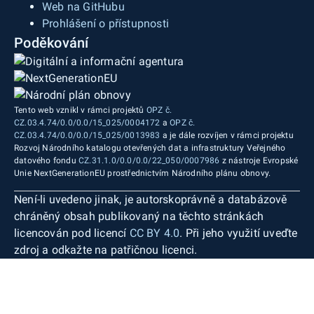
Web na GitHubu
Prohlášení o přístupnosti
Poděkování
Tento web vznikl v rámci projektů
OPZ č.
CZ.03.4.74/0.0/0.0/15_025/0004172
a
OPZ č.
CZ.03.4.74/0.0/0.0/15_025/0013983
a je dále rozvíjen v rámci projektu
Rozvoj Národního katalogu otevřených dat a infrastruktury Veřejného
datového fondu
CZ.31.1.0/0.0/0.0/22_050/0007986
z nástroje Evropské
Unie NextGenerationEU prostřednictvím Národního plánu obnovy.
Není-li uvedeno jinak, je autorskoprávně a databázově
chráněný obsah publikovaný na těchto stránkách
licencován pod licencí
CC BY 4.0
. Při jeho využití uveďte
zdroj a odkažte na patřičnou licenci.