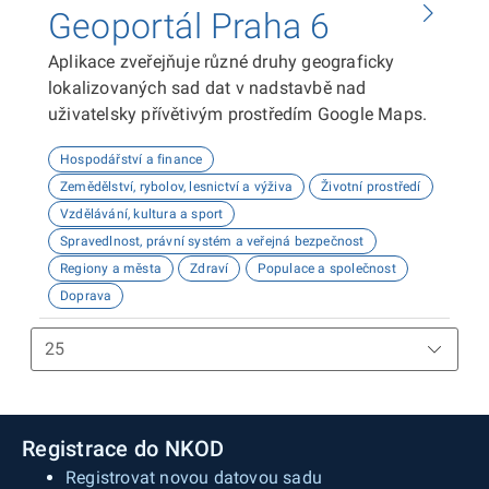
Geoportál Praha 6
Aplikace zveřejňuje různé druhy geograficky
lokalizovaných sad dat v nadstavbě nad
uživatelsky přívětivým prostředím Google Maps.
Hospodářství a finance
Zemědělství, rybolov, lesnictví a výživa
Životní prostředí
Vzdělávání, kultura a sport
Spravedlnost, právní systém a veřejná bezpečnost
Regiony a města
Zdraví
Populace a společnost
Doprava
Registrace do NKOD
Registrovat novou datovou sadu