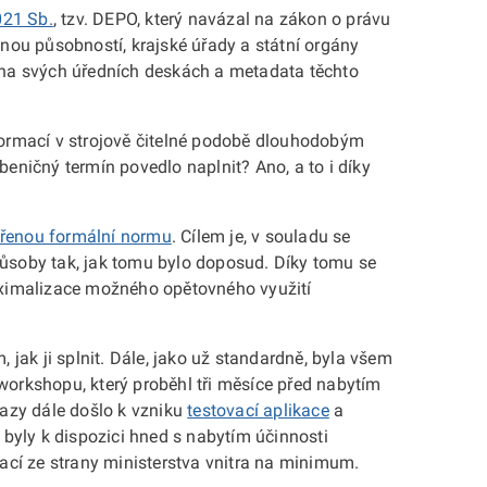
021 Sb.
, tzv. DEPO, který navázal na zákon o právu
enou působností, krajské úřady a státní orgány
na svých úředních deskách a metadata těchto
nformací v strojově čitelné podobě dlouhodobým
eničný termín povedlo naplnit? Ano, a to i díky
vřenou formální normu
. Cílem je, v souladu se
působy tak, jak tomu bylo doposud. Díky tomu se
maximalizace možného opětovného využití
ak ji splnit. Dále, jako už standardně, byla všem
 workshopu, který proběhl tři měsíce před nabytím
tazy dále došlo k vzniku
testovací aplikace
a
 byly k dispozici hned s nabytím účinnosti
tací ze strany ministerstva vnitra na minimum.