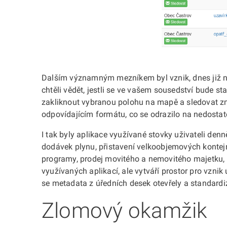
Dalším významným mezníkem byl vznik, dnes již n
chtěli vědět, jestli se ve vašem sousedství bude 
zakliknout vybranou polohu na mapě a sledovat z
odpovídajícím formátu, co se odrazilo na nedostate
I tak byly aplikace využívané stovky uživateli den
dodávek plynu, přistavení velkoobjemových kontejner
programy, prodej movitého a nemovitého majetku, n
využívaných aplikací, ale vytváří prostor pro vzni
se metadata z úředních desek otevřely a standardi
Zlomový okamžik