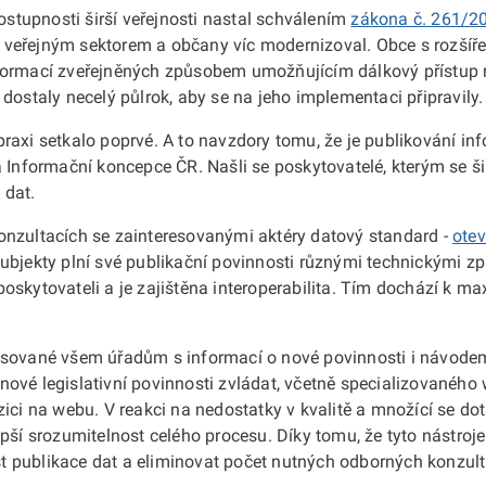
dostupnosti širší veřejnosti nastal schválením
zákona č. 261/2
zi veřejným sektorem a občany víc modernizoval. Obce s rozšíř
nformací zveřejněných způsobem umožňujícím dálkový přístup 
dostaly necelý půlrok, aby se na jeho implementaci připravily.
raxi setkalo poprvé. A to navzdory tomu, že je publikování i
 Informační koncepce ČR. Našli se poskytovatelé, kterým se šib
 dat.
onzultacích se zainteresovanými aktéry datový standard -
ote
ubjekty plní své publikační povinnosti různými technickými z
oskytovateli a je zajištěna interoperabilita. Tím dochází k 
sované všem úřadům s informací o nové povinnosti i návodem, j
 nové legislativní povinnosti zvládat, včetně specializovaného
zici na webu. V reakci na nedostatky v kvalitě a množící se do
pší srozumitelnost celého procesu. Díky tomu, že tyto nástroje
ost publikace dat a eliminovat počet nutných odborných konzul