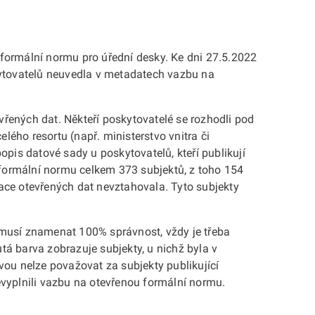
formální normu pro úřední desky. Ke dni 27.5.2022
kytovatelů neuvedla v metadatech vazbu na
řených dat. Někteří poskytovatelé se rozhodli pod
lého resortu (např. ministerstvo vnitra či
popis datové sady u poskytovatelů, kteří publikují
formální normu celkem 373 subjektů, z toho 154
kace otevřených dat nevztahovala. Tyto subjekty
emusí znamenat 100% správnost, vždy je třeba
á barva zobrazuje subjekty, u nichž byla v
vou nelze považovat za subjekty publikující
vyplnili vazbu na otevřenou formální normu.