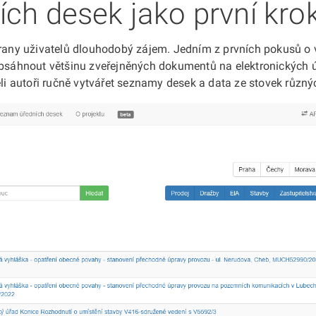
ch desek jako první krok
rany uživatelů dlouhodobý zájem. Jedním z prvních pokusů o vyu
obsáhnout většinu zveřejněných dokumentů na elektronických 
 autoři ručně vytvářet seznamy desek a data ze stovek různý