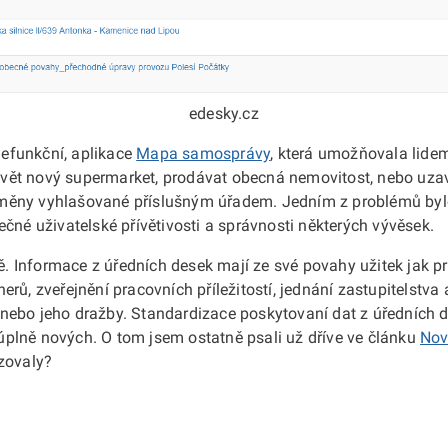
edesky.cz
efunkční, aplikace
Mapa samosprávy
, která umožňovala lide
stavět nový supermarket, prodávat obecná nemovitost, nebo uza
měny vyhlašované příslušným úřadem. Jedním z problémů byl
čné uživatelské přívětivosti a správnosti některých vývěsek.
ně. Informace z úředních desek mají ze své povahy užitek jak 
ů, zveřejnění pracovních příležitostí, jednání zastupitelstva ap
ebo jeho dražby. Standardizace poskytovaní dat z úředních de
k úplně nových. O tom jsem ostatně psali už dříve ve článku
Nov
zovaly?