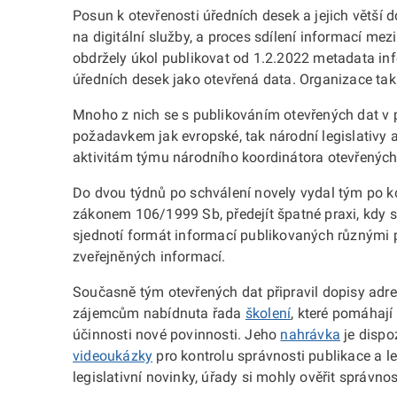
Posun k otevřenosti úředních desek a jejich větší 
na digitální služby, a proces sdílení informací me
obdržely úkol publikovat od 1.2.2022 metadata i
úředních desek jako otevřená data. Organizace tak 
Mnoho z nich se s publikováním otevřených dat v p
požadavkem jak evropské, tak národní legislativy a
aktivitám týmu národního koordinátora otevřených
Do dvou týdnů po schválení novely vydal tým po k
zákonem 106/1999 Sb, předejít špatné praxi, kdy s
sjednotí formát informací publikovaných různými p
zveřejněných informací.
Současně tým otevřených dat připravil dopisy adre
zájemcům nabídnuta řada
školení
, které pomáhají
účinnosti nové povinnosti. Jeho
nahrávka
je dispo
videoukázky
pro kontrolu správnosti publikace a le
legislativní novinky, úřady si mohly ověřit správn