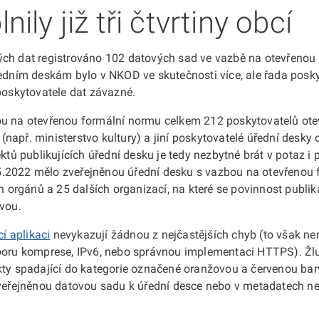
ly již tři čtvrtiny obcí
ých dat registrováno 102 datových sad ve vazbě na otevřenou 
úředním deskám bylo v NKOD ve skutečnosti více, ale řada pos
poskytovatele dat závazné.
ou na otevřenou formální normu celkem 212 poskytovatelů otev
př. ministerstvo kultury) a jiní poskytovatelé úřední desky ce
ktů publikujících úřední desku je tedy nezbytné brát v potaz i 
5.2022 mělo zveřejněnou úřední desku s vazbou na otevřenou 
ch orgánů a 25 dalších organizací, na které se povinnost publi
rvou.
cí aplikaci
nevykazují žádnou z nejčastějších chyb (to však n
oru komprese, IPv6, nebo správnou implementaci HTTPS). Žlut
kty spadající do kategorie označené oranžovou a červenou bar
zveřejněnou datovou sadu k úřední desce nebo v metadatech ne