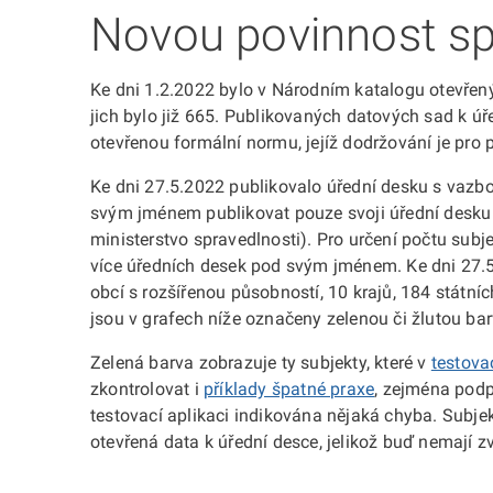
Novou povinnost splni
Ke dni 1.2.2022 bylo v Národním katalogu otevřen
jich bylo již 665. Publikovaných datových sad k 
otevřenou formální normu, jejíž dodržování je pro 
Ke dni 27.5.2022 publikovalo úřední desku s vazb
svým jménem publikovat pouze svoji úřední desku (na
ministerstvo spravedlnosti). Pro určení počtu subje
více úředních desek pod svým jménem. Ke dni 27.
obcí s rozšířenou působností, 10 krajů, 184 státní
jsou v grafech níže označeny zelenou či žlutou ba
Zelená barva zobrazuje ty subjekty, které v
testova
zkontrolovat i
příklady špatné praxe
, zejména podp
testovací aplikaci indikována nějaká chyba. Subje
otevřená data k úřední desce, jelikož buď nemají 