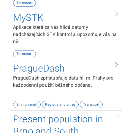
Transport
MySTK
Aplikace která za vás hlídá datumy
nadcházejících STK kontrol a upozorňuje vás na
ně.
Transport
PragueDash
PragueDash zpřístupňuje data hl. m. Prahy pro
každodenní použití běžného občana.
Praha publikuje velké množství zajímavých dat,
Environment
Regions and cities
Transport
ale jejich použití je složité. Některá data jsou
dostupná pouze přes technická rozhraní (API,
Present population in
datové soubory), některá jsou dostupná i přes
vizualizační platformy, ale často nešťastným
Brno and South