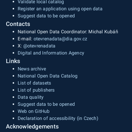
Validate local catalog
například v Praze, či Brně, lze tato místa
Register an application using open data
jednoduše vyhledat a zobrazit v mapě. Aplikace
Suggest data to be opened
navíc obsahuje místa, která umožňují již
Contacts
nechtěným věcem dát druhý život jako jsou
National Open Data Coordinator: Michal Kubáň
například re-use centra, knihobudky, SWAPy,
E-mail:
otevrenadata@dia.gov.cz
obchody, kam lze přinést znovu použitelné
X:
@otevrenadata
kartonové krabice a výplně, aplikace také
Digital and Information Agency
integruje cirkulární projekty, jako je například
Links
česká služba REkrabička.
News archive
National Open Data Catalog
List of datasets
List of publishers
Data quality
Suggest data to be opened
Web on GitHub
Declaration of accessibility (in Czech)
Acknowledgements