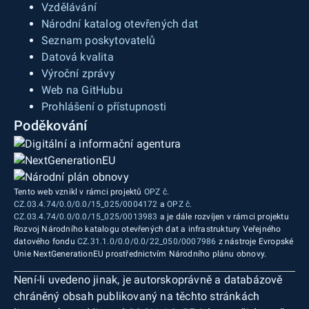
Vzdělávání
Národní katalog otevřených dat
Seznam poskytovatelů
Datová kvalita
Výroční zprávy
Web na GitHubu
Prohlášení o přístupnosti
Poděkování
Tento web vznikl v rámci projektů
OPZ č.
CZ.03.4.74/0.0/0.0/15_025/0004172
a
OPZ č.
CZ.03.4.74/0.0/0.0/15_025/0013983
a je dále rozvíjen v rámci projektu
Rozvoj Národního katalogu otevřených dat a infrastruktury Veřejného
datového fondu
CZ.31.1.0/0.0/0.0/22_050/0007986
z nástroje Evropské
Unie NextGenerationEU prostřednictvím Národního plánu obnovy.
Není-li uvedeno jinak, je autorskoprávně a databázově
chráněný obsah publikovaný na těchto stránkách