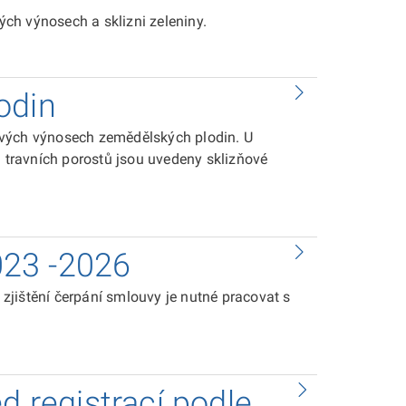
ch výnosech a sklizni zeleniny.
odin
ových výnosech zemědělských plodin. U
h travních porostů jsou uvedeny sklizňové
023 -2026
jištění čerpání smlouvy je nutné pracovat s
d registrací podle