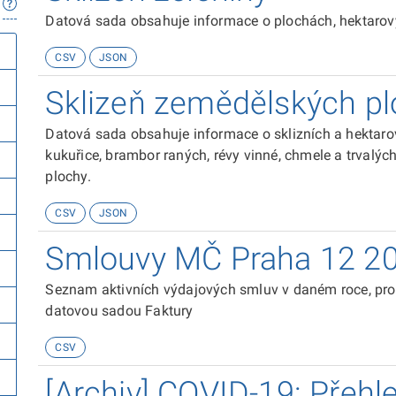
Datová sada obsahuje informace o plochách, hektarový
CSV
JSON
Sklizeň zemědělských pl
Datová sada obsahuje informace o sklizních a hektar
kukuřice, brambor raných, révy vinné, chmele a trvalýc
plochy.
CSV
JSON
Smlouvy MČ Praha 12 2
Seznam aktivních výdajových smluv v daném roce, pro z
datovou sadou Faktury
CSV
[Archiv] COVID-19: Přehle