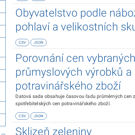
Obyvatelstvo podle nábož
pohlaví a velikostních sk
CSV
JSON
Porovnání cen vybranýc
průmyslových výrobků a 
potravinářského zboží
Datová sada obsahuje časovou řadu průměrných cen 
spotřebitelských cen potravinářského zboží.
CSV
JSON
Sklizeň zeleniny