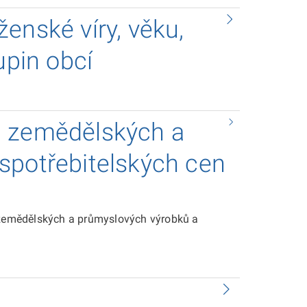
enské víry, věku,
upin obcí
h zemědělských a
spotřebitelských cen
zemědělských a průmyslových výrobků a