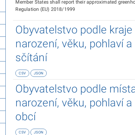
Member States shall report their approximated greenhou
Regulation (EU) 2018/1999
Obyvatelstvo podle kraje
narození, věku, pohlaví a 
sčítání
CSV
JSON
Obyvatelstvo podle místa
narození, věku, pohlaví a
obcí
CSV
JSON