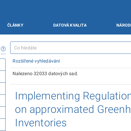
ČLÁNKY
DATOVÁ KVALITA
NÁROD
Rozšířené vyhledávání
Nalezeno 32033 datových sad.
Implementing Regulation 
on approximated Green
Inventories