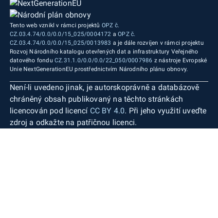
Tento web vznikl v rámci projektů
OPZ č.
CZ.03.4.74/0.0/0.0/15_025/0004172
a
OPZ č.
CZ.03.4.74/0.0/0.0/15_025/0013983
a je dále rozvíjen v rámci projektu
Rozvoj Národního katalogu otevřených dat a infrastruktury Veřejného
datového fondu
CZ.31.1.0/0.0/0.0/22_050/0007986
z nástroje Evropské
Unie NextGenerationEU prostřednictvím Národního plánu obnovy.
Není-li uvedeno jinak, je autorskoprávně a databázově
chráněný obsah publikovaný na těchto stránkách
licencován pod licencí
CC BY 4.0
. Při jeho využití uveďte
zdroj a odkažte na patřičnou licenci.