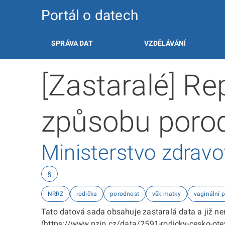
Portál o datech
SPRÁVA DAT
VZDĚLÁVÁNÍ
[Zastaralé] Re
způsobu poro
Ministerstvo zdravo
§
NRRZ
rodička
porodnost
věk matky
vaginální 
Tato datová sada obsahuje zastaralá data a již 
(https://www.nzip.cz/data/2591-rodicky-cesko-otev