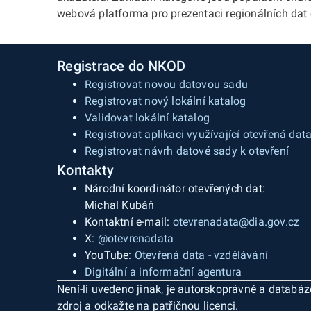
webová platforma pro prezentaci regionálních dat c
Registrace do NKOD
Registrovat novou datovou sadu
Registrovat nový lokální katalog
Validovat lokální katalog
Registrovat aplikaci využívající otevřená dat
Registrovat návrh datové sady k otevření
Kontakty
Národní koordinátor otevřených dat:
Michal Kubáň
Kontaktní e-mail:
otevrenadata@dia.gov.cz
X:
@otevrenadata
YouTube:
Otevřená data - vzdělávání
Digitální a informační agentura
Není-li uvedeno jinak, je autorskoprávně a datab
zdroj a odkažte na patřičnou licenci.