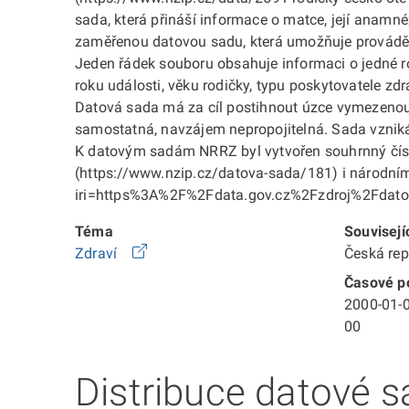
sada, která přináší informace o matce, její anam
zaměřenou datovou sadu, která umožňuje provádě
Jeden řádek souboru obsahuje informaci o jedné ro
roku události, věku rodičky, typu poskytovatele zd
Datová sada má za cíl postihnout úzce vymezenou 
samostatná, navzájem nepropojitelná. Sada vzniká
K datovým sadám NRRZ byl vytvořen souhrnný číseln
(https://www.nzip.cz/datova-sada/181) i národní
iri=https%3A%2F%2Fdata.gov.cz%2Fzdroj%2Fda
Téma
Souvisejí
Zdraví
Česká re
Časové po
2000-01-0
00
Distribuce datové s