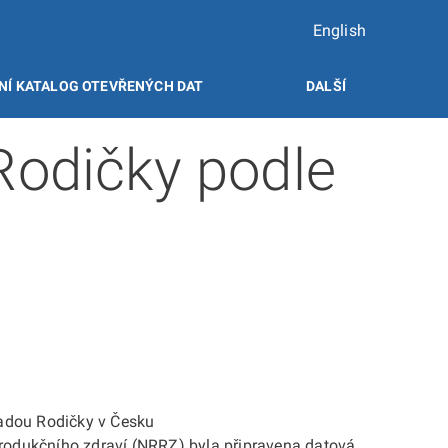
English
NÍ KATALOG OTEVŘENÝCH DAT
DALŠÍ
 Rodičky podle
sadou Rodičky v Česku
produkčního zdraví (NRRZ) byla připravena datová