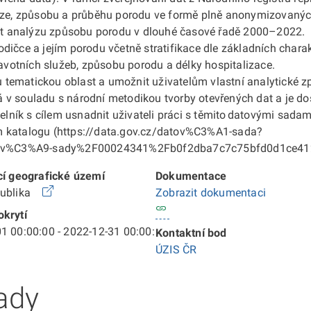
néze, způsobu a průběhu porodu ve formě plně anonymizovanýc
t analýzu způsobu porodu v dlouhé časové řadě 2000–2022.
dičce a jejím porodu včetně stratifikace dle základních chara
ravotních služeb, způsobu porodu a délky hospitalizace.
tematickou oblast a umožnit uživatelům vlastní analytické zp
 v souladu s národní metodikou tvorby otevřených dat a je d
ík s cílem usnadnit uživateli práci s těmito datovými sadami
m katalogu (https://data.gov.cz/datov%C3%A1-sada?
tov%C3%A9-sady%2F00024341%2Fb0f2dba7c7c75bfd0d1ce41
cí geografické území
Dokumentace
publika
Zobrazit dokumentaci
krytí
1 00:00:00 - 2022-12-31 00:00:
Kontaktní bod
ÚZIS ČR
ady