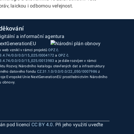
ráv, laickou i odbornou veřejnost.
děkování
o web vznikl v rámci projektů
OPZ č.
3.4.74/0.0/0.0/15_025/0004172
a
OPZ č.
3.4.74/0.0/0.0/15_025/0013983
a je dále rozvíjen v rámci
ektu Rozvoj Národního katalogu otevřených dat a infrastruktury
jného datového fondu
CZ.31.1.0/0.0/0.0/22_050/0007986
z
roje Evropské Unie NextGenerationEU prostřednictvím Národního
u obnovy.
ván pod licencí
CC BY 4.0
. Při jeho využití uveďte