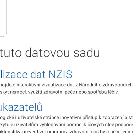
í tuto datovou sadu
alizace dat NZIS
jdete interaktivní vizualizace dat z Národního zdravotnické
skyt nemocí, využití zdravotní péče nebo spotřeba léčiv.
ukazatelů
ogické i uživatelské stránce inovativní přístup k zobrazení a 
oskytuje uživatelům vyhledávání pomocí klíčových slov podpoř
kteristiky, preventivní programy, zdravotní služby a péče, epi