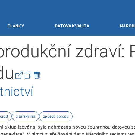
ČLÁNKY
DATOVÁ KVALITA
NÁROD
produkční zdraví:
du
tnictví
porod
císařský řez
způsob porodu
není aktualizována, byla nahrazena novou souhrnnou datovou 
rena-data). V rámci zveřejňování dat z Národního registru re