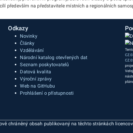
ílí především na představitele místních a regionálních samosp
Odkazy
Po
Novinky
Články
Vzdělávání
Tent
CZ.0
a
Národní katalog otevřených dat
CZ.0
Seznam poskytovatelů
proj
Datová kvalita
Veře
nást
Výroční zprávy
plán
Web na GitHubu
Prohlášení o přístupnosti
ázově chráněný obsah publikovaný na těchto stránkách licenco