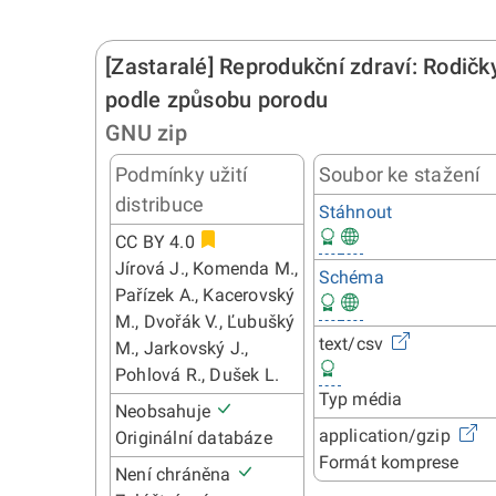
[Zastaralé] Reprodukční zdraví: Rodičk
podle způsobu porodu
GNU zip
Podmínky užití
Soubor ke stažení
distribuce
Stáhnout
CC BY 4.0
Jírová J., Komenda M.,
Schéma
Pařízek A., Kacerovský
M., Dvořák V., Ľubušký
text/csv
M., Jarkovský J.,
Pohlová R., Dušek L.
Typ média
Neobsahuje
application/gzip
Originální databáze
Formát komprese
Není chráněna