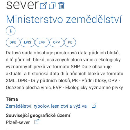
sever
Ministerstvo zemědělství
§
DPB
LPIS
EVP
OPV
PB
Datová sada obsahuje prostorová data půdních bloků,
dílů půdních bloků, osázených ploch vinic a ekologicky
významných prvků ve formátu SHP. Dále obsahuje
aktuální a historická data dílů půdních bloků ve formátu
XML. DPB - Díly půdních bloků, PB - Půdní bloky, OPV -
Osázená plocha vinic, EVP - Ekologicky významné prvky
Téma
Zemědělství, rybolov, lesnictví a výživa
Související geografické území
Plzeň-sever