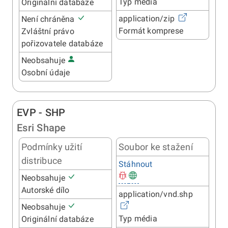
Typ média
Originální databáze
application/zip
Není chráněna
Formát komprese
Zvláštní právo
pořizovatele databáze
Neobsahuje
Osobní údaje
EVP - SHP
Esri Shape
Podmínky užití
Soubor ke stažení
distribuce
Stáhnout
Neobsahuje
Autorské dílo
application/vnd.shp
Neobsahuje
Typ média
Originální databáze