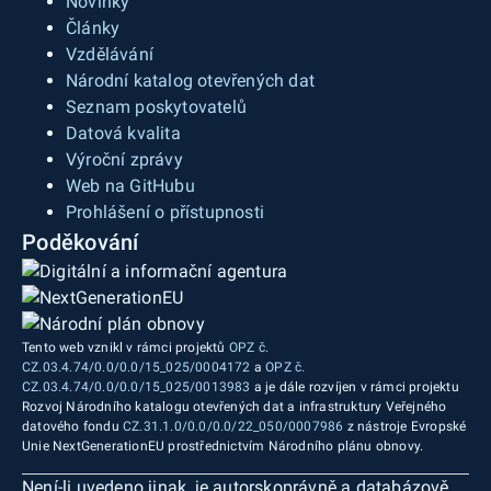
Novinky
Články
Vzdělávání
Národní katalog otevřených dat
Seznam poskytovatelů
Datová kvalita
Výroční zprávy
Web na GitHubu
Prohlášení o přístupnosti
Poděkování
Tento web vznikl v rámci projektů
OPZ č.
CZ.03.4.74/0.0/0.0/15_025/0004172
a
OPZ č.
CZ.03.4.74/0.0/0.0/15_025/0013983
a je dále rozvíjen v rámci projektu
Rozvoj Národního katalogu otevřených dat a infrastruktury Veřejného
datového fondu
CZ.31.1.0/0.0/0.0/22_050/0007986
z nástroje Evropské
Unie NextGenerationEU prostřednictvím Národního plánu obnovy.
Není-li uvedeno jinak, je autorskoprávně a databázově