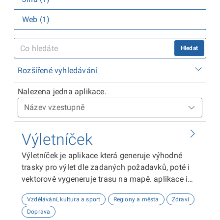
Web (1)
Hledat
Rozšířené vyhledávání
Nalezena jedna aplikace.
Výletníček
Výletníček je aplikace která generuje výhodné
trasky pro výlet dle zadaných požadavků, poté i
vektorově vygeneruje trasu na mapě. aplikace i
vypisuje většinu dat z datasetů: tel čísla, maily,
Vzdělávání, kultura a sport
Regiony a města
Zdraví
ičo, bazbariérový přístup a další.
Doprava