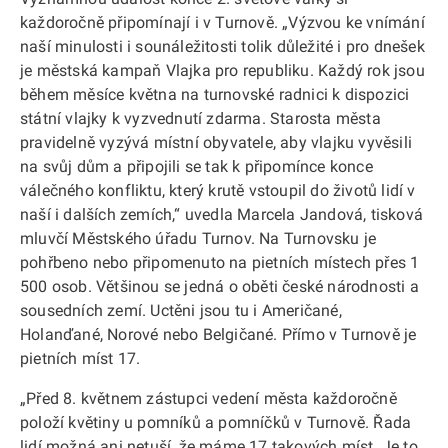
každoročně připomínají i v Turnově. „Výzvou ke vnímání
naší minulosti i sounáležitosti tolik důležité i pro dnešek
je městská kampaň Vlajka pro republiku. Každý rok jsou
během měsíce května na turnovské radnici k dispozici
státní vlajky k vyzvednutí zdarma. Starosta města
pravidelně vyzývá místní obyvatele, aby vlajku vyvěsili
na svůj dům a připojili se tak k připomínce konce
válečného konfliktu, který krutě vstoupil do životů lidí v
naší i dalších zemích,“ uvedla Marcela Jandová, tisková
mluvčí Městského úřadu Turnov. Na Turnovsku je
pohřbeno nebo připomenuto na pietních místech přes 1
500 osob. Většinou se jedná o oběti české národnosti a
sousedních zemí. Uctěni jsou tu i Američané,
Holanďané, Norové nebo Belgičané. Přímo v Turnově je
pietních míst 17.
„Před 8. květnem zástupci vedení města každoročně
položí květiny u pomníků a pomníčků v Turnově. Řada
lidí možná ani netuší, že máme 17 takových míst. Je to