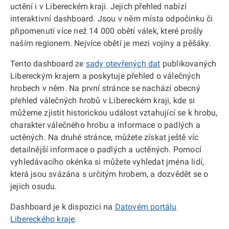
uctění i v Libereckém kraji. Jejich přehled nabízí
interaktivní dashboard. Jsou v něm místa odpočinku či
připomenutí více než 14 000 obětí válek, které prošly
naším regionem. Nejvíce obětí je mezi vojíny a pěšáky.
Tento dashboard ze
sady otevřených dat
publikovaných
Libereckým krajem a poskytuje přehled o válečných
hrobech v něm. Na první stránce se nachází obecný
přehled válečných hrobů v Libereckém kraji, kde si
můžeme zjistit historickou událost vztahující se k hrobu,
charakter válečného hrobu a informace o padlých a
uctěných. Na druhé stránce, můžete získat ještě víc
detailnější informace o padlých a uctěných. Pomocí
vyhledávacího okénka si můžete vyhledat jména lidí,
která jsou svázána s určitým hrobem, a dozvědět se o
jejich osudu.
Dashboard je k dispozici na
Datovém portálu
Libereckého kraje
.