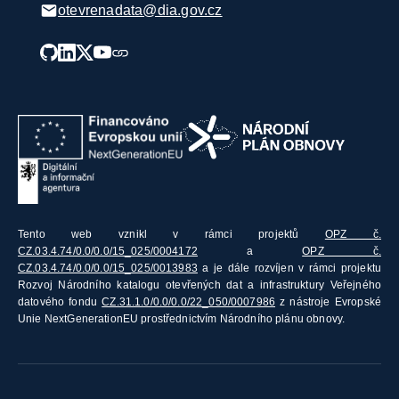
otevrenadata@dia.gov.cz
Tento web vznikl v rámci projektů
OPZ č.
CZ.03.4.74/0.0/0.0/15_025/0004172
a
OPZ č.
CZ.03.4.74/0.0/0.0/15_025/0013983
a je dále rozvíjen v rámci projektu
Rozvoj Národního katalogu otevřených dat a infrastruktury Veřejného
datového fondu
CZ.31.1.0/0.0/0.0/22_050/0007986
z nástroje Evropské
Unie NextGenerationEU prostřednictvím Národního plánu obnovy.