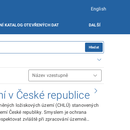
English
NÍ KATALOG OTEVŘENÝCH DAT
DALŠÍ
Hledat
í v České republice
něných ložiskových území (CHLÚ) stanovených
zemí České republiky. Smyslem je ochrana
respektovat zvláště při zpracování územně