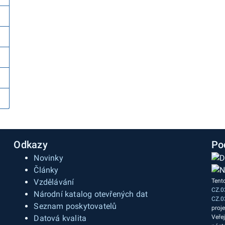
Odkazy
Po
Novinky
Články
Vzdělávání
Tent
CZ.0
a
Národní katalog otevřených dat
CZ.0
Seznam poskytovatelů
proj
Datová kvalita
Veře