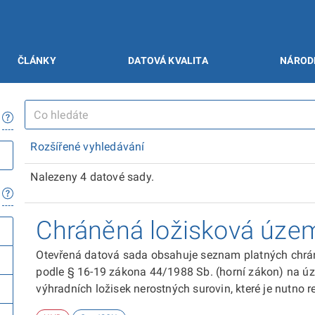
ČLÁNKY
DATOVÁ KVALITA
NÁROD
Rozšířené vyhledávání
Nalezeny 4 datové sady.
Chráněná ložisková územ
Otevřená datová sada obsahuje seznam platných chrá
podle § 16-19 zákona 44/1988 Sb. (horní zákon) na ú
výhradních ložisek nerostných surovin, které je nutno 
plánovací dokumentace.