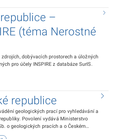
orgánům územního plánování pro zpracování
republice –
o zákona. Dále se tyto údaje používají při
IRE (téma Nerostné
 zdrojích, dobývacích prostorech a úložných
ných pro účely INSPIRE z databáze SurIS.
od záštitou projektů Minerals4EU, ProSUM a
é republice
vádění geologických prací pro vyhledávání a
epubliky. Povolení vydává Ministerstvo
Sb. o geologických pracích a o Českém