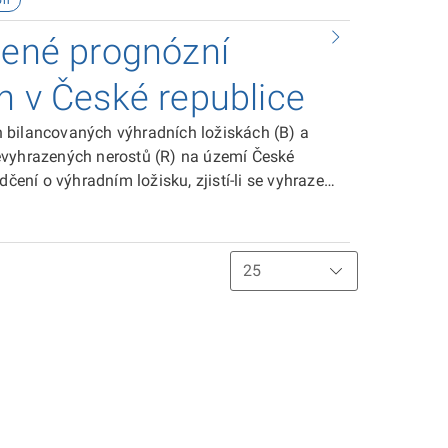
on
vyhrazených nerostů a průzkum výhradních
lené prognózní
ze na průzkumném území. Toto území je
á oprávnění k hornické činnosti.
n v České republice
 bilancovaných výhradních ložiskách (B) a
dčení o výhradním ložisku, zjistí-li se vyhrazený
očekávat jeho nahromadění.
inového informačního systému (SurIS) České
ní kategorie nerostných surovin.
1988 Sb., o ochraně a využití nerostného
 zejména § 6.