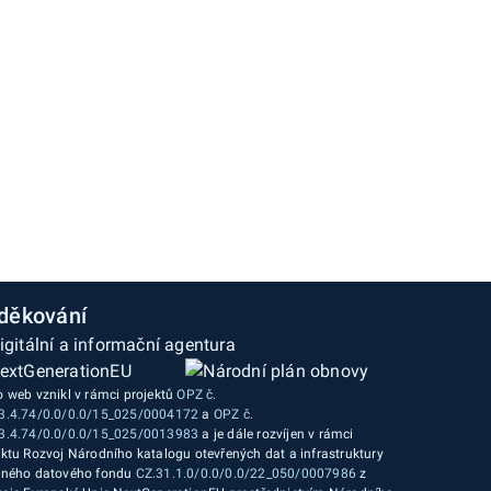
děkování
o web vznikl v rámci projektů
OPZ č.
3.4.74/0.0/0.0/15_025/0004172
a
OPZ č.
3.4.74/0.0/0.0/15_025/0013983
a je dále rozvíjen v rámci
ektu Rozvoj Národního katalogu otevřených dat a infrastruktury
jného datového fondu
CZ.31.1.0/0.0/0.0/22_050/0007986
z