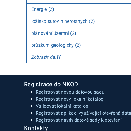
Energie (2)
ložisko surovin nerostných (2)
plánování územní (2)
průzkum geologický (2)
Zobrazit další
Registrace do NKOD
Registrovat novou datovou sadu
Registrovat nový lokální katalog
Validovat lokální katalog
Registrovat aplikaci využívající otevřená dat
Registrovat návrh datové sady k otevření
Kontakty