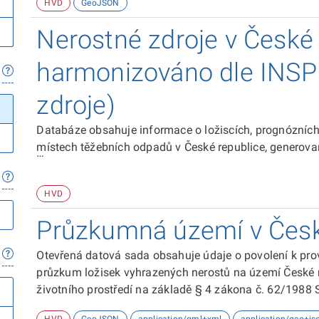
HVD
GeoJSON
ČGS poskytuje údaje o CHLÚ orgánům veřejné moci a 
Nerostné zdroje v České 
územně analytických podkladů podle platného stavebníh
zpracování komplexních informací o území.
harmonizováno dle INSP
zdroje)
Databáze obsahuje informace o ložiscích, prognózních
místech těžebních odpadů v České republice, generova
Harmonizace dat podle požadavků směrnice INSPIRE p
HVD
Mintell4EU.
Průzkumná území v Česk
Otevřená datová sada obsahuje údaje o povolení k pro
průzkum ložisek vyhrazených nerostů na území České r
životního prostředí na základě § 4 zákona č. 62/1988 
geologickém úřadu ve znění pozdějších předpisů.