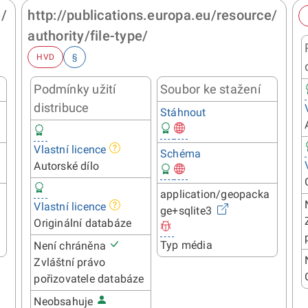
e/
http://publications.europa.eu/resource/
authority/file-type/
HVD
§
Podmínky užití
Soubor ke stažení
distribuce
Stáhnout
Vlastní licence
Schéma
Autorské dílo
application/geopacka
Vlastní licence
ge+sqlite3
Originální databáze
Typ média
Není chráněna
Zvláštní právo
pořizovatele databáze
Neobsahuje