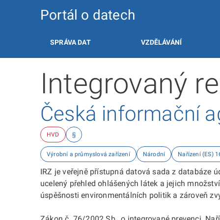
Portál o datech
SPRÁVA DAT
VZDĚLÁVÁNÍ
Integrovaný re
Česká informační ag
HVD
§
Výrobní a průmyslová zařízení
Národní
Nařízení (ES) 
IRZ je veřejně přístupná datová sada z databáze 
ucelený přehled ohlášených látek a jejich množství
úspěšnosti environmentálních politik a zároveň zv
Zákon č. 76/2002 Sb., o integrované prevenci. Nař