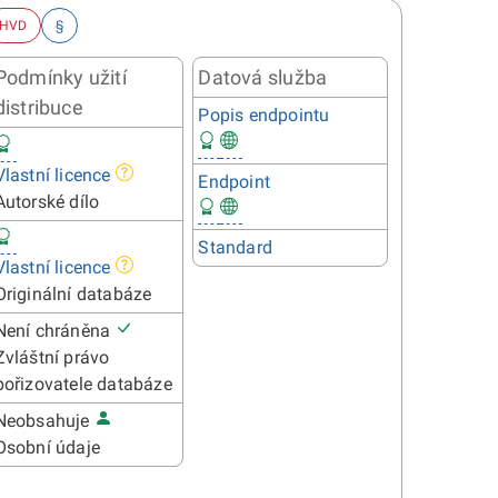
HVD
§
Podmínky užití
Datová služba
distribuce
Popis endpointu
Vlastní licence
Endpoint
Autorské dílo
Standard
Vlastní licence
Originální databáze
Není chráněna
Zvláštní právo
pořizovatele databáze
Neobsahuje
Osobní údaje