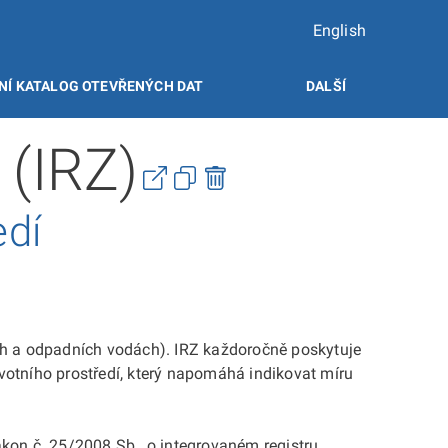
English
NÍ KATALOG OTEVŘENÝCH DAT
DALŠÍ
 (IRZ)
edí
ch a odpadních vodách). IRZ každoročně poskytuje
ivotního prostředí, který napomáhá indikovat míru
kon č. 25/2008 Sb., o integrovaném registru