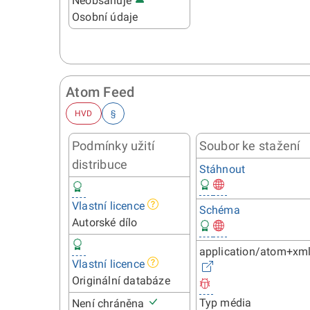
Neobsahuje
Osobní údaje
Atom Feed
HVD
§
Podmínky užití
Soubor ke stažení
distribuce
Stáhnout
Vlastní licence
Schéma
Autorské dílo
application/atom+xm
Vlastní licence
Originální databáze
Typ média
Není chráněna