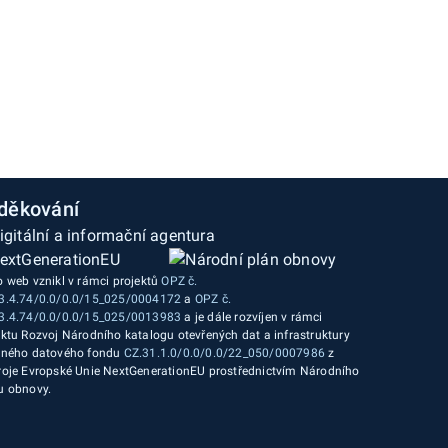
děkování
o web vznikl v rámci projektů
OPZ č.
3.4.74/0.0/0.0/15_025/0004172
a
OPZ č.
3.4.74/0.0/0.0/15_025/0013983
a je dále rozvíjen v rámci
ektu Rozvoj Národního katalogu otevřených dat a infrastruktury
jného datového fondu
CZ.31.1.0/0.0/0.0/22_050/0007986
z
roje Evropské Unie NextGenerationEU prostřednictvím Národního
u obnovy.