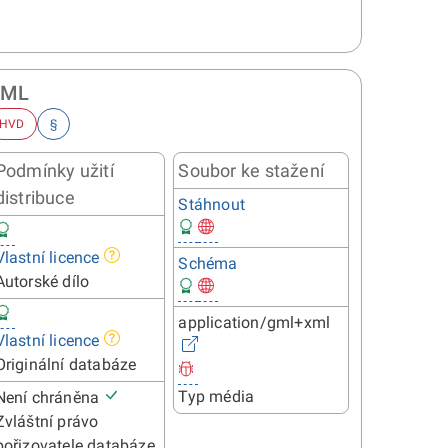
GML
HVD
§
Podmínky užití
Soubor ke stažení
distribuce
Stáhnout
Vlastní licence
Schéma
Autorské dílo
application/gml+xml
Vlastní licence
Originální databáze
Typ média
Není chráněna
Zvláštní právo
pořizovatele databáze