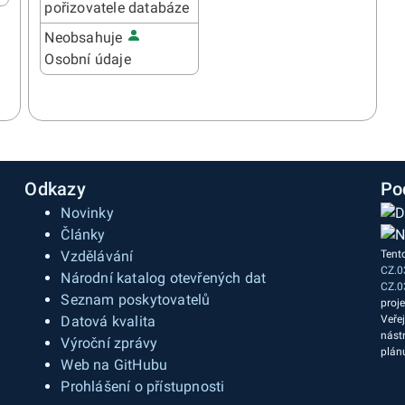
pořizovatele databáze
Neobsahuje
Osobní údaje
Odkazy
Po
Novinky
Články
Vzdělávání
Tent
CZ.0
a
Národní katalog otevřených dat
CZ.0
Seznam poskytovatelů
proj
Datová kvalita
Veře
nást
Výroční zprávy
plán
Web na GitHubu
Prohlášení o přístupnosti