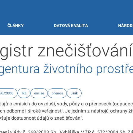
ČLÁNKY
DATOVÁ KVALITA
NÁROD
gistr znečišťování
entura životního prostř
166/2006
IRZ
emise
přenos
únik
údajů o emisích do ovzduší, vody, půdy a o přenosech (odpade
ch odborné i široké veřejnosti. Je jedním z nástrojů ochrany ž
yšuje dostupnost údajů o znečišťování.
ízení vlády č. 368/2003 Sb., Vyhláška MŽP č. 572/2004 Sb. Zá