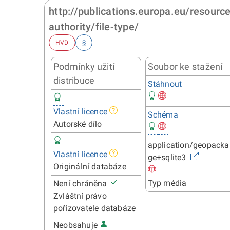
http://publications.europa.eu/resourc
authority/file-type/
HVD
§
Podmínky užití
Soubor ke stažení
distribuce
Stáhnout
Vlastní licence
Schéma
Autorské dílo
application/geopacka
Vlastní licence
ge+sqlite3
Originální databáze
Typ média
Není chráněna
Zvláštní právo
pořizovatele databáze
Neobsahuje