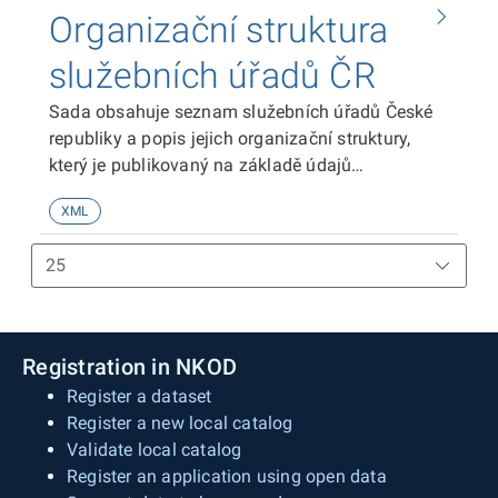
dle zákona č. 234/2014 Sb., o státní službě.
Organizační struktura
služebních úřadů ČR
Sada obsahuje seznam služebních úřadů České
republiky a popis jejich organizační struktury,
který je publikovaný na základě údajů
předkládaných sekci pro státní službu
XML
Ministerstva vnitra příslušnými služebními úřady
dle zákona č. 234/2014 Sb., o státní službě.
Registration in NKOD
Register a dataset
Register a new local catalog
Validate local catalog
Register an application using open data