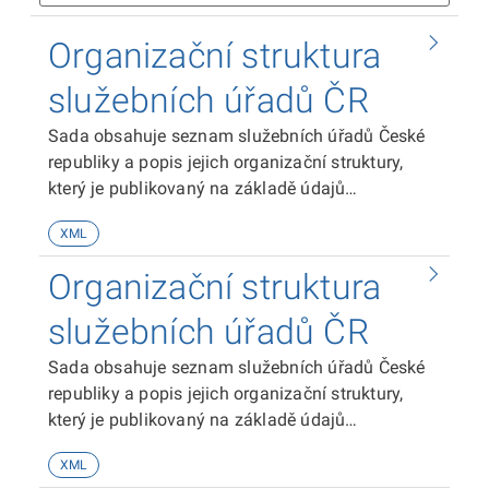
Organizační struktura
služebních úřadů ČR
Sada obsahuje seznam služebních úřadů České
republiky a popis jejich organizační struktury,
který je publikovaný na základě údajů
předkládaných sekci pro státní službu
XML
Ministerstva vnitra příslušnými služebními úřady
dle zákona č. 234/2014 Sb., o státní službě.
Organizační struktura
služebních úřadů ČR
Sada obsahuje seznam služebních úřadů České
republiky a popis jejich organizační struktury,
který je publikovaný na základě údajů
předkládaných sekci pro státní službu
XML
Ministerstva vnitra příslušnými služebními úřady