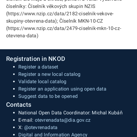
číselníky: Číselník věkových skupin NZIS
(https://www.nzip.cz/data/2182-ciselnik-vekove-
skupiny-otevrena-data); Číselník MKN-10-CZ
(https://www.nzip.cz/data/2479-ciselnik-mkn-10-cz-
otevrena-data)
Registration in NKOD
Register a dataset
Register a new local catalog
Validate local catalog
Register an application using open data
Suggest data to be opened
Contacts
National Open Data Coordinator: Michal Kubáň
E-mail:
otevrenadata@dia.gov.cz
X:
@otevrenadata
Digital and Information Agency