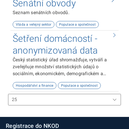
Senátní obvody
Seznam senátních obvodů.
Vláda a veřejný sektor
Populace a společnost
Šetření domácností -
anonymizovaná data
Český statistický úřad shromažďuje, vytváří a
zveřejňuje množství statistických údajů o
sociálním, ekonomickém, demografickém a
ekologickém vývoji v Česku. Jedním z mnoha
Hospodářství a finance
Populace a společnost
zdrojů dat jsou i pravidelná zjišťování o
domácnostech a jednotlivcích, která provádí.
Registrace do NKOD