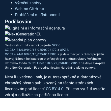
Výroční zprávy
Web na GitHubu
Prohlášení o přístupnosti
Poděkování
Tento web vznikl v rámci projektů
OPZ č.
CZ.03.4.74/0.0/0.0/15_025/0004172
a
OPZ č.
CZ.03.4.74/0.0/0.0/15_025/0013983
a je dále rozvíjen v rámci projektu
Rozvoj Národního katalogu otevřených dat a infrastruktury Veřejného
datového fondu
CZ.31.1.0/0.0/0.0/22_050/0007986
z nástroje Evropské
Unie NextGenerationEU prostřednictvím Národního plánu obnovy.
Není-li uvedeno jinak, je autorskoprávně a databázově
chráněný obsah publikovaný na těchto stránkách
licencován pod licencí
CC BY 4.0
. Při jeho využití uveďte
zdroj a odkažte na patřičnou licenci.