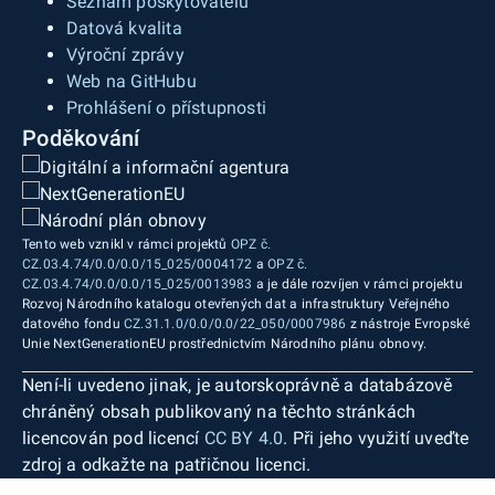
Seznam poskytovatelů
Datová kvalita
Výroční zprávy
Web na GitHubu
Prohlášení o přístupnosti
Poděkování
Tento web vznikl v rámci projektů
OPZ č.
CZ.03.4.74/0.0/0.0/15_025/0004172
a
OPZ č.
CZ.03.4.74/0.0/0.0/15_025/0013983
a je dále rozvíjen v rámci projektu
Rozvoj Národního katalogu otevřených dat a infrastruktury Veřejného
datového fondu
CZ.31.1.0/0.0/0.0/22_050/0007986
z nástroje Evropské
Unie NextGenerationEU prostřednictvím Národního plánu obnovy.
Není-li uvedeno jinak, je autorskoprávně a databázově
chráněný obsah publikovaný na těchto stránkách
licencován pod licencí
CC BY 4.0
. Při jeho využití uveďte
zdroj a odkažte na patřičnou licenci.