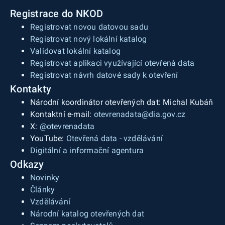
na jednotlivé otázky, každý řádek pak odpovídá
tři oblasti – ředitel školy, podmínky školy pro
Registrace do NKOD
jedné základní škole. Odpovědi jsou v příslušném
vzdělávání (materiální, personální, klima), žáci
sloupci uvedeny buď celým číslem, číselným
Registrovat novou datovou sadu
(přijímání ke vzdělávání, podpora žáků,
kódem, nebo textovým zněním odpovědi.
Registrovat nový lokální katalog
hodnocení). Z důvodu zamezení identifikace
Validovat lokální katalog
konkrétních škol a jejich ředitelů jsou data
Registrovat aplikaci využívající otevřená data
anonymizována (nejsou uvedeny identifikátory
Registrovat návrh datové sady k otevření
jednotlivých škol). Datovou sadu představuje
Kontakty
CSV soubor, v němž ve sloupcích jsou odpovědi
Národní koordinátor otevřených dat: Michal Kubáň
na jednotlivé otázky, každý řádek pak odpovídá
Kontaktní e-mail:
otevrenadata@dia.gov.cz
jedné základní škole. Odpovědi jsou v příslušném
X:
@otevrenadata
sloupci uvedeny buď celým číslem, číselným
YouTube:
Otevřená data - vzdělávání
kódem, nebo textovým zněním odpovědi.
Digitální a informační agentura
Odkazy
Novinky
Články
Vzdělávání
Národní katalog otevřených dat