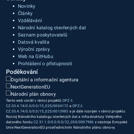
Novinky
Články
Vzdělávání
Národní katalog otevřených dat
Seznam poskytovatelů
Datová kvalita
Výroční zprávy
Web na GitHubu
Prohlášení o přístupnosti
Poděkování
Tento web vznikl v rámci projektů
OPZ č.
CZ.03.4.74/0.0/0.0/15_025/0004172
a
OPZ č.
CZ.03.4.74/0.0/0.0/15_025/0013983
a je dále rozvíjen v rámci projektu
Rozvoj Národního katalogu otevřených dat a infrastruktury Veřejného
datového fondu
CZ.31.1.0/0.0/0.0/22_050/0007986
z nástroje Evropské
Unie NextGenerationEU prostřednictvím Národního plánu obnovy.