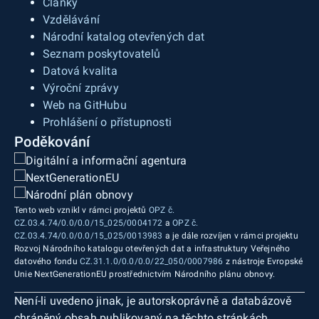
Články
Vzdělávání
Národní katalog otevřených dat
Seznam poskytovatelů
Datová kvalita
Výroční zprávy
Web na GitHubu
Prohlášení o přístupnosti
Poděkování
Tento web vznikl v rámci projektů
OPZ č.
CZ.03.4.74/0.0/0.0/15_025/0004172
a
OPZ č.
CZ.03.4.74/0.0/0.0/15_025/0013983
a je dále rozvíjen v rámci projektu
Rozvoj Národního katalogu otevřených dat a infrastruktury Veřejného
datového fondu
CZ.31.1.0/0.0/0.0/22_050/0007986
z nástroje Evropské
Unie NextGenerationEU prostřednictvím Národního plánu obnovy.
Není-li uvedeno jinak, je autorskoprávně a databázově
chráněný obsah publikovaný na těchto stránkách