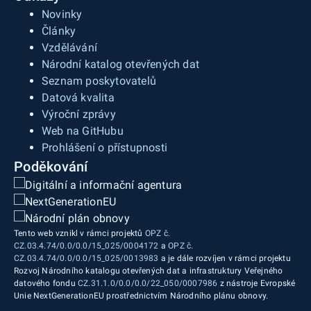
Novinky
Články
Vzdělávání
Národní katalog otevřených dat
Seznam poskytovatelů
Datová kvalita
Výroční zprávy
Web na GitHubu
Prohlášení o přístupnosti
Poděkování
Tento web vznikl v rámci projektů
OPZ č.
CZ.03.4.74/0.0/0.0/15_025/0004172
a
OPZ č.
CZ.03.4.74/0.0/0.0/15_025/0013983
a je dále rozvíjen v rámci projektu
Rozvoj Národního katalogu otevřených dat a infrastruktury Veřejného
datového fondu
CZ.31.1.0/0.0/0.0/22_050/0007986
z nástroje Evropské
Unie NextGenerationEU prostřednictvím Národního plánu obnovy.