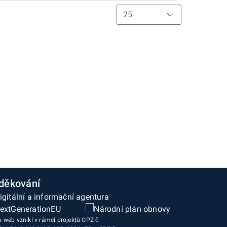
děkování
o web vznikl v rámci projektů
OPZ č.