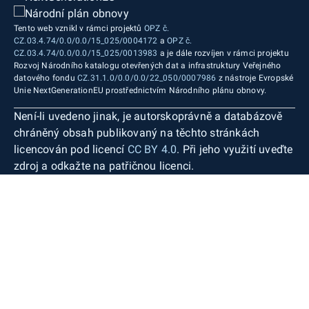
Tento web vznikl v rámci projektů
OPZ č.
CZ.03.4.74/0.0/0.0/15_025/0004172
a
OPZ č.
CZ.03.4.74/0.0/0.0/15_025/0013983
a je dále rozvíjen v rámci projektu
Rozvoj Národního katalogu otevřených dat a infrastruktury Veřejného
datového fondu
CZ.31.1.0/0.0/0.0/22_050/0007986
z nástroje Evropské
Unie NextGenerationEU prostřednictvím Národního plánu obnovy.
Není-li uvedeno jinak, je autorskoprávně a databázově
chráněný obsah publikovaný na těchto stránkách
licencován pod licencí
CC BY 4.0
. Při jeho využití uveďte
zdroj a odkažte na patřičnou licenci.