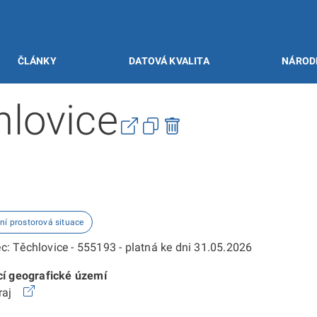
ČLÁNKY
DATOVÁ KVALITA
NÁROD
lovice
ní prostorová situace
: Těchlovice - 555193 - platná ke dni 31.05.2026
cí geografické území
kraj