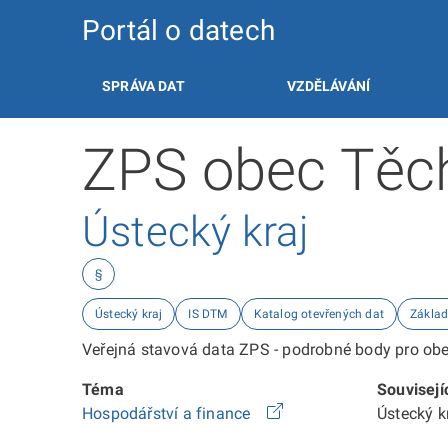
Portál o datech
SPRÁVA DAT
VZDĚLÁVÁNÍ
ZPS obec Těch
Ústecký kraj
§
Ústecký kraj
IS DTM
Katalog otevřených dat
Základ
Veřejná stavová data ZPS - podrobné body pro obec
Téma
Souvisejí
Hospodářství a finance
Ústecký 