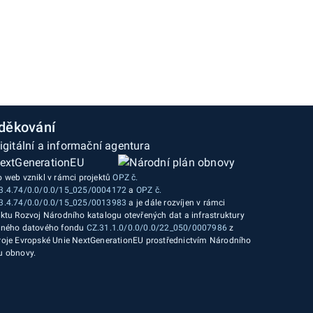
děkování
o web vznikl v rámci projektů
OPZ č.
3.4.74/0.0/0.0/15_025/0004172
a
OPZ č.
3.4.74/0.0/0.0/15_025/0013983
a je dále rozvíjen v rámci
ektu Rozvoj Národního katalogu otevřených dat a infrastruktury
jného datového fondu
CZ.31.1.0/0.0/0.0/22_050/0007986
z
roje Evropské Unie NextGenerationEU prostřednictvím Národního
u obnovy.