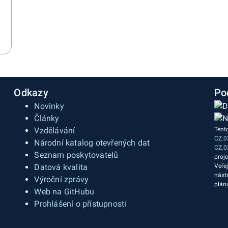
Odkazy
Po
Novinky
Články
Vzdělávání
Tent
CZ.0
a
Národní katalog otevřených dat
CZ.0
Seznam poskytovatelů
proj
Datová kvalita
Veře
nást
Výroční zprávy
plán
Web na GitHubu
Prohlášení o přístupnosti