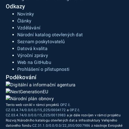
Odkazy
Novinky
Články
Vzdělávání
Národní katalog otevřených dat
Seznam poskytovatelů
Datová kvalita
Výroční zprávy
Web na GitHubu
Prohlášení o přístupnosti
Poděkování
Tento web vznikl v rámci projektů
OPZ č.
CZ.03.4.74/0.0/0.0/15_025/0004172
a
OPZ č.
CZ.03.4.74/0.0/0.0/15_025/0013983
a je dále rozvíjen v rámci projektu
Rozvoj Národního katalogu otevřených dat a infrastruktury Veřejného
datového fondu
CZ.31.1.0/0.0/0.0/22_050/0007986
z nástroje Evropské