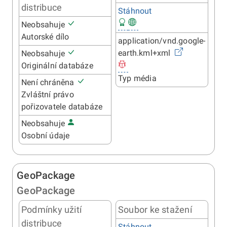
distribuce
Stáhnout
Neobsahuje
Autorské dílo
application/vnd.google-
earth.kml+xml
Neobsahuje
Originální databáze
Typ média
Není chráněna
Zvláštní právo
pořizovatele databáze
Neobsahuje
Osobní údaje
GeoPackage
GeoPackage
Podmínky užití
Soubor ke stažení
distribuce
Stáhnout