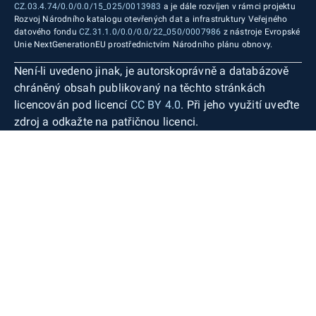
CZ.03.4.74/0.0/0.0/15_025/0013983
a je dále rozvíjen v rámci projektu
Rozvoj Národního katalogu otevřených dat a infrastruktury Veřejného
datového fondu
CZ.31.1.0/0.0/0.0/22_050/0007986
z nástroje Evropské
Unie NextGenerationEU prostřednictvím Národního plánu obnovy.
Není-li uvedeno jinak, je autorskoprávně a databázově
chráněný obsah publikovaný na těchto stránkách
licencován pod licencí
CC BY 4.0
. Při jeho využití uveďte
zdroj a odkažte na patřičnou licenci.