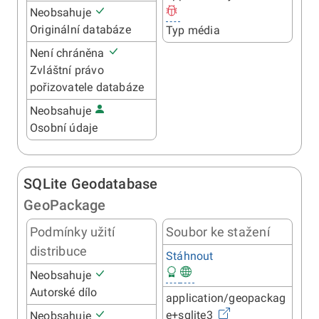
Neobsahuje
Originální databáze
Typ média
Není chráněna
Zvláštní právo
pořizovatele databáze
Neobsahuje
Osobní údaje
SQLite Geodatabase
GeoPackage
Podmínky užití
Soubor ke stažení
distribuce
Stáhnout
Neobsahuje
Autorské dílo
application/geopackag
e+sqlite3
Neobsahuje