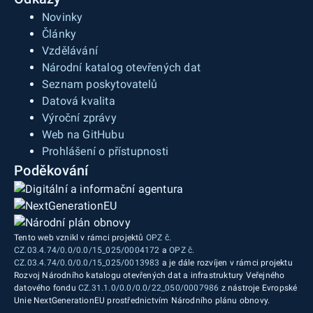
Novinky
Články
Vzdělávání
Národní katalog otevřených dat
Seznam poskytovatelů
Datová kvalita
Výroční zprávy
Web na GitHubu
Prohlášení o přístupnosti
Poděkování
Tento web vznikl v rámci projektů
OPZ č.
CZ.03.4.74/0.0/0.0/15_025/0004172
a
OPZ č.
CZ.03.4.74/0.0/0.0/15_025/0013983
a je dále rozvíjen v rámci projektu
Rozvoj Národního katalogu otevřených dat a infrastruktury Veřejného
datového fondu
CZ.31.1.0/0.0/0.0/22_050/0007986
z nástroje Evropské
Unie NextGenerationEU prostřednictvím Národního plánu obnovy.