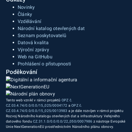
Novinky
Články
Vzdělávání
Národní katalog otevřených dat
Seznam poskytovatelů
Datová kvalita
Výroční zprávy
Web na GitHubu
Prohlášení o přístupnosti
Poděkování
Tento web vznikl v rámci projektů
OPZ č.
CZ.03.4.74/0.0/0.0/15_025/0004172
a
OPZ č.
CZ.03.4.74/0.0/0.0/15_025/0013983
a je dále rozvíjen v rámci projektu
Rozvoj Národního katalogu otevřených dat a infrastruktury Veřejného
datového fondu
CZ.31.1.0/0.0/0.0/22_050/0007986
z nástroje Evropské
Unie NextGenerationEU prostřednictvím Národního plánu obnovy.