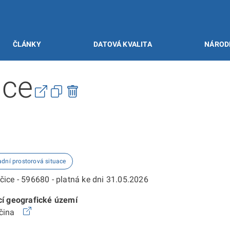
ČLÁNKY
DATOVÁ KVALITA
NÁROD
ice
adní prostorová situace
čice - 596680 - platná ke dni 31.05.2026
cí geografické území
očina