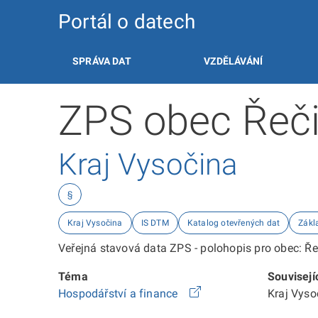
Portál o datech
SPRÁVA DAT
VZDĚLÁVÁNÍ
ZPS obec Řeč
Kraj Vysočina
§
Kraj Vysočina
IS DTM
Katalog otevřených dat
Zákl
Veřejná stavová data ZPS - polohopis pro obec: Ře
Téma
Souvisejí
Hospodářství a finance
Kraj Vys