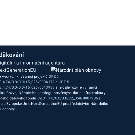
děkování
o web vznikl v rámci projektů
OPZ č.
3.4.74/0.0/0.0/15_025/0004172
a
OPZ č.
3.4.74/0.0/0.0/15_025/0013983
a je dále rozvíjen v rámci
ektu Rozvoj Národního katalogu otevřených dat a infrastruktury
jného datového fondu
CZ.31.1.0/0.0/0.0/22_050/0007986
z
roje Evropské Unie NextGenerationEU prostřednictvím Národního
u obnovy.