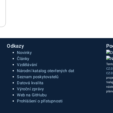
Odkazy
Po
Novinky
Články
Vzdělávání
Tent
CZ.0
a
Národní katalog otevřených dat
CZ.0
Seznam poskytovatelů
proj
Datová kvalita
Veře
nást
Výroční zprávy
plán
Web na GitHubu
Prohlášení o přístupnosti