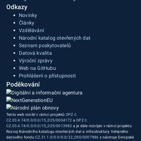
Odkazy
Novinky
Články
Vzdělávání
Národní katalog otevřených dat
Seznam poskytovatelů
Datová kvalita
Výroční zprávy
Web na GitHubu
Prohlášení o přístupnosti
Poděkování
Tento web vznikl v rámci projektů
OPZ č.
CZ.03.4.74/0.0/0.0/15_025/0004172
a
OPZ č.
CZ.03.4.74/0.0/0.0/15_025/0013983
a je dále rozvíjen v rámci projektu
Rozvoj Národního katalogu otevřených dat a infrastruktury Veřejného
datového fondu
CZ.31.1.0/0.0/0.0/22_050/0007986
z nástroje Evropské