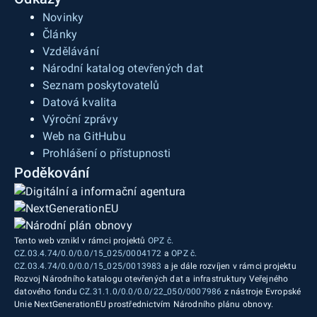
Novinky
Články
Vzdělávání
Národní katalog otevřených dat
Seznam poskytovatelů
Datová kvalita
Výroční zprávy
Web na GitHubu
Prohlášení o přístupnosti
Poděkování
Tento web vznikl v rámci projektů
OPZ č.
CZ.03.4.74/0.0/0.0/15_025/0004172
a
OPZ č.
CZ.03.4.74/0.0/0.0/15_025/0013983
a je dále rozvíjen v rámci projektu
Rozvoj Národního katalogu otevřených dat a infrastruktury Veřejného
datového fondu
CZ.31.1.0/0.0/0.0/22_050/0007986
z nástroje Evropské
Unie NextGenerationEU prostřednictvím Národního plánu obnovy.