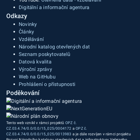
Digitální a informační agentura
Odkazy
Novinky
Články
Vzdělávání
Národní katalog otevřených dat
Seznam poskytovatelů
Datová kvalita
Výroční zprávy
Web na GitHubu
Prohlášení o přístupnosti
Poděkování
Tento web vznikl v rámci projektů
OPZ č.
CZ.03.4.74/0.0/0.0/15_025/0004172
a
OPZ č.
CZ.03.4.74/0.0/0.0/15_025/0013983
a je dále rozvíjen v rámci projektu
Rozvoj Národního katalogu otevřených dat a infrastruktury Veřejného