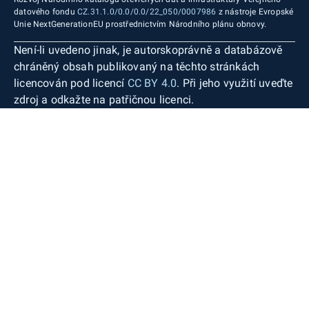
datového fondu
CZ.31.1.0/0.0/0.0/22_050/0007986
z nástroje Evropské
Unie NextGenerationEU prostřednictvím Národního plánu obnovy.
Není-li uvedeno jinak, je autorskoprávně a databázově
chráněný obsah publikovaný na těchto stránkách
licencován pod licencí
CC BY 4.0
. Při jeho využití uveďte
zdroj a odkažte na patřičnou licenci.