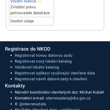
Vlastní licence
Zvláštní právo
pořizovatele databáze
Osobní údaje
Registrace do NKOD
Registrovat novou datovou sadu
Registrovat nový lokální katalog
Validovat lokální katalog
Registrovat aplikaci využívající otevřená data
Registrovat návrh datové sady k otevření
Kontakty
Národní koordinátor otevřených dat: Michal Kubáň
Kontaktní e-mail:
otevrenadata@dia.gov.cz
X:
@otevrenadata
YouTube:
Otevřená data - vzdělávání