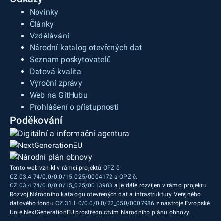
Novinky
Články
Vzdělávání
Národní katalog otevřených dat
Seznam poskytovatelů
Datová kvalita
Výroční zprávy
Web na GitHubu
Prohlášení o přístupnosti
Poděkování
Tento web vznikl v rámci projektů
OPZ č.
CZ.03.4.74/0.0/0.0/15_025/0004172
a
OPZ č.
CZ.03.4.74/0.0/0.0/15_025/0013983
a je dále rozvíjen v rámci projektu
Rozvoj Národního katalogu otevřených dat a infrastruktury Veřejného
datového fondu
CZ.31.1.0/0.0/0.0/22_050/0007986
z nástroje Evropské
Unie NextGenerationEU prostřednictvím Národního plánu obnovy.