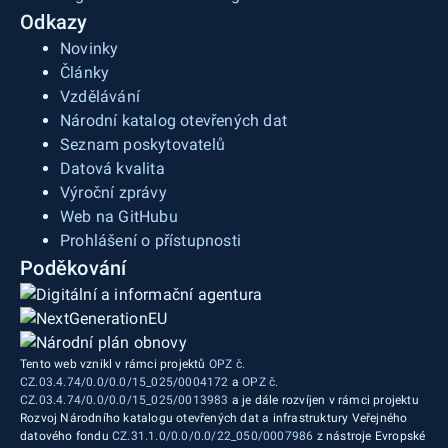
Odkazy
Novinky
Články
Vzdělávání
Národní katalog otevřených dat
Seznam poskytovatelů
Datová kvalita
Výroční zprávy
Web na GitHubu
Prohlášení o přístupnosti
Poděkování
Tento web vznikl v rámci projektů
OPZ č.
CZ.03.4.74/0.0/0.0/15_025/0004172
a
OPZ č.
CZ.03.4.74/0.0/0.0/15_025/0013983
a je dále rozvíjen v rámci projektu
Rozvoj Národního katalogu otevřených dat a infrastruktury Veřejného
datového fondu
CZ.31.1.0/0.0/0.0/22_050/0007986
z nástroje Evropské