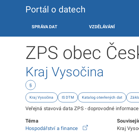
Portál o datech
SPRÁVA DAT
VZDĚLÁVÁNÍ
ZPS obec Čes
Kraj Vysočina
§
Kraj Vysočina
IS DTM
Katalog otevřených dat
Zákl
Veřejná stavová data ZPS - doprovodné informace 
Téma
Souvisejí
Hospodářství a finance
Kraj Vys