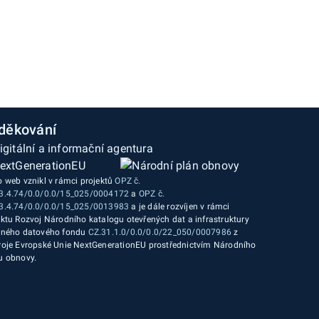
děkování
o web vznikl v rámci projektů
OPZ č.
3.4.74/0.0/0.0/15_025/0004172
a
OPZ č.
3.4.74/0.0/0.0/15_025/0013983
a je dále rozvíjen v rámci
ektu Rozvoj Národního katalogu otevřených dat a infrastruktury
jného datového fondu
CZ.31.1.0/0.0/0.0/22_050/0007986
z
roje Evropské Unie NextGenerationEU prostřednictvím Národního
u obnovy.