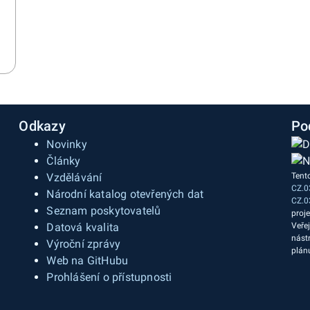
Odkazy
Po
Novinky
Články
Vzdělávání
Tent
CZ.0
a
Národní katalog otevřených dat
CZ.0
Seznam poskytovatelů
proj
Datová kvalita
Veře
nást
Výroční zprávy
plán
Web na GitHubu
Prohlášení o přístupnosti