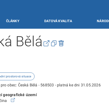
ČLÁNKY
DATOVÁ KVALITA
NÁROD
ká Bělá
adní prostorová situace
pro obec: Česká Bělá - 568503 - platná ke dni 31.05.2026
cí geografické území
očina