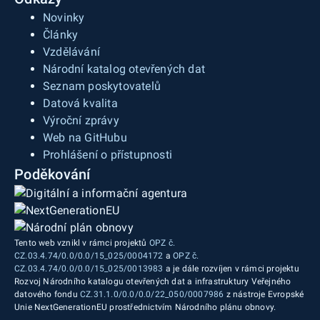
Novinky
Články
Vzdělávání
Národní katalog otevřených dat
Seznam poskytovatelů
Datová kvalita
Výroční zprávy
Web na GitHubu
Prohlášení o přístupnosti
Poděkování
Tento web vznikl v rámci projektů
OPZ č.
CZ.03.4.74/0.0/0.0/15_025/0004172
a
OPZ č.
CZ.03.4.74/0.0/0.0/15_025/0013983
a je dále rozvíjen v rámci projektu
Rozvoj Národního katalogu otevřených dat a infrastruktury Veřejného
datového fondu
CZ.31.1.0/0.0/0.0/22_050/0007986
z nástroje Evropské
Unie NextGenerationEU prostřednictvím Národního plánu obnovy.