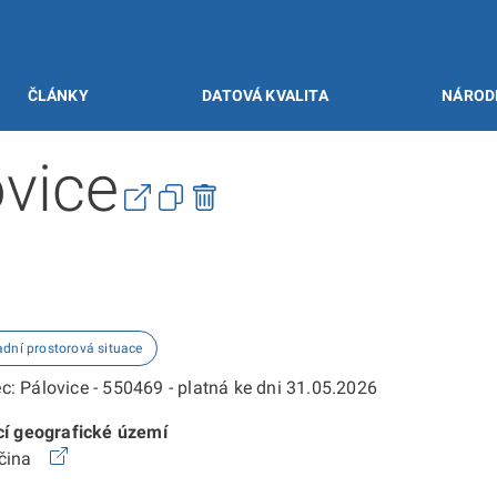
ČLÁNKY
DATOVÁ KVALITA
NÁROD
vice
adní prostorová situace
: Pálovice - 550469 - platná ke dni 31.05.2026
cí geografické území
očina