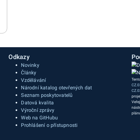
Odkazy
Po
Novinky
Články
Vzdělávání
Tent
CZ.0
a
Národní katalog otevřených dat
CZ.0
Seznam poskytovatelů
proj
Datová kvalita
Veře
nást
Výroční zprávy
plán
Web na GitHubu
Prohlášení o přístupnosti