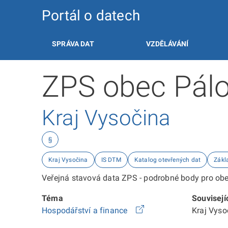
Portál o datech
SPRÁVA DAT
VZDĚLÁVÁNÍ
ZPS obec Pálo
Kraj Vysočina
§
Kraj Vysočina
IS DTM
Katalog otevřených dat
Zákl
Veřejná stavová data ZPS - podrobné body pro obec
Téma
Souvisejí
Hospodářství a finance
Kraj Vys