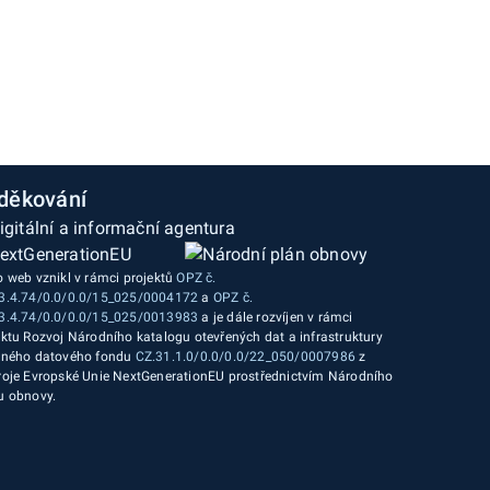
děkování
o web vznikl v rámci projektů
OPZ č.
3.4.74/0.0/0.0/15_025/0004172
a
OPZ č.
3.4.74/0.0/0.0/15_025/0013983
a je dále rozvíjen v rámci
ektu Rozvoj Národního katalogu otevřených dat a infrastruktury
jného datového fondu
CZ.31.1.0/0.0/0.0/22_050/0007986
z
roje Evropské Unie NextGenerationEU prostřednictvím Národního
u obnovy.