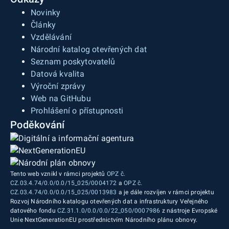
Novinky
Články
Vzdělávání
Národní katalog otevřených dat
Seznam poskytovatelů
Datová kvalita
Výroční zprávy
Web na GitHubu
Prohlášení o přístupnosti
Poděkování
Tento web vznikl v rámci projektů
OPZ č.
CZ.03.4.74/0.0/0.0/15_025/0004172
a
OPZ č.
CZ.03.4.74/0.0/0.0/15_025/0013983
a je dále rozvíjen v rámci projektu
Rozvoj Národního katalogu otevřených dat a infrastruktury Veřejného
datového fondu
CZ.31.1.0/0.0/0.0/22_050/0007986
z nástroje Evropské
Unie NextGenerationEU prostřednictvím Národního plánu obnovy.