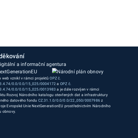
děkování
o web vznikl v rámci projektů
OPZ č.
3.4.74/0.0/0.0/15_025/0004172
a
OPZ č.
3.4.74/0.0/0.0/15_025/0013983
a je dále rozvíjen v rámci
ektu Rozvoj Národního katalogu otevřených dat a infrastruktury
jného datového fondu
CZ.31.1.0/0.0/0.0/22_050/0007986
z
roje Evropské Unie NextGenerationEU prostřednictvím Národního
u obnovy.