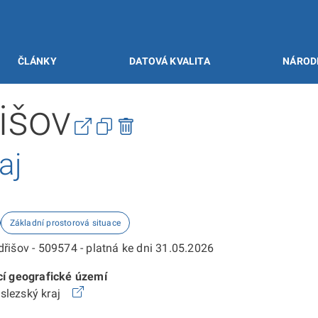
ČLÁNKY
DATOVÁ KVALITA
NÁROD
išov
aj
Základní prostorová situace
dřišov - 509574 - platná ke dni 31.05.2026
cí geografické území
slezský kraj