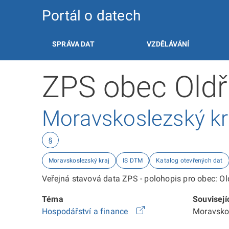
Portál o datech
SPRÁVA DAT
VZDĚLÁVÁNÍ
ZPS obec Oldř
Moravskoslezský kr
§
Moravskoslezský kraj
IS DTM
Katalog otevřených dat
Veřejná stavová data ZPS - polohopis pro obec: Ol
Téma
Souvisejí
Hospodářství a finance
Moravsko