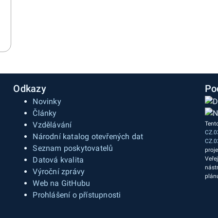
Odkazy
Po
Novinky
Články
Vzdělávání
Tent
CZ.0
a
Národní katalog otevřených dat
CZ.0
Seznam poskytovatelů
proj
Datová kvalita
Veře
nást
Výroční zprávy
plán
Web na GitHubu
Prohlášení o přístupnosti