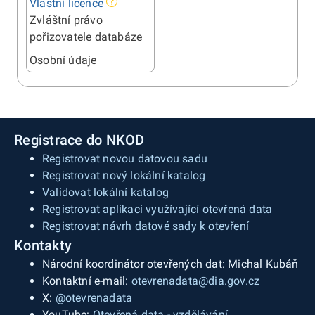
Vlastní licence
Zvláštní právo
pořizovatele databáze
Osobní údaje
Registrace do NKOD
Registrovat novou datovou sadu
Registrovat nový lokální katalog
Validovat lokální katalog
Registrovat aplikaci využívající otevřená data
Registrovat návrh datové sady k otevření
Kontakty
Národní koordinátor otevřených dat: Michal Kubáň
Kontaktní e-mail:
otevrenadata@dia.gov.cz
X:
@otevrenadata
YouTube:
Otevřená data - vzdělávání