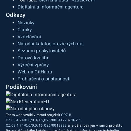
Digitální a informační agentura
Odkazy
Novinky
Články
Vzdělávání
Národní katalog otevřených dat
Seznam poskytovatelů
Datová kvalita
Výroční zprávy
Web na GitHubu
Prohlášení o přístupnosti
Poděkování
Tento web vznikl v rámci projektů
OPZ č.
CZ.03.4.74/0.0/0.0/15_025/0004172
a
OPZ č.
CZ.03.4.74/0.0/0.0/15_025/0013983
a je dále rozvíjen v rámci projektu
Rozvoj Národního katalogu otevřených dat a infrastruktury Veřejného