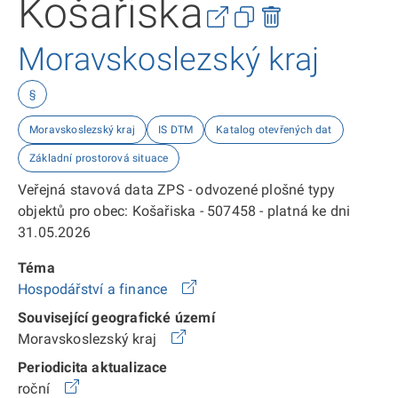
Košařiska
Moravskoslezský kraj
§
Moravskoslezský kraj
IS DTM
Katalog otevřených dat
Základní prostorová situace
Veřejná stavová data ZPS - odvozené plošné typy
objektů pro obec: Košařiska - 507458 - platná ke dni
31.05.2026
Téma
Hospodářství a finance
Související geografické území
Moravskoslezský kraj
Periodicita aktualizace
roční