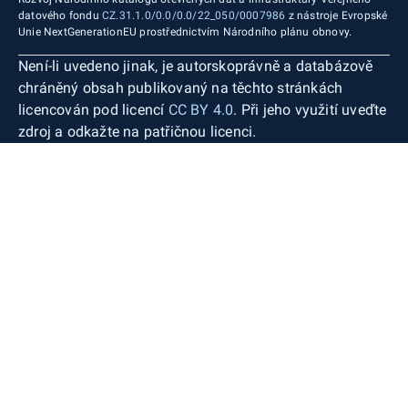
datového fondu
CZ.31.1.0/0.0/0.0/22_050/0007986
z nástroje Evropské
Unie NextGenerationEU prostřednictvím Národního plánu obnovy.
Není-li uvedeno jinak, je autorskoprávně a databázově
chráněný obsah publikovaný na těchto stránkách
licencován pod licencí
CC BY 4.0
. Při jeho využití uveďte
zdroj a odkažte na patřičnou licenci.