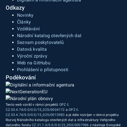
Odkazy
Novinky
Články
Vzdělávání
Národní katalog otevřených dat
Seznam poskytovatelů
Datová kvalita
Výroční zprávy
Web na GitHubu
Prohlášení o přístupnosti
Poděkování
Tento web vznikl v rámci projektů
OPZ č.
CZ.03.4.74/0.0/0.0/15_025/0004172
a
OPZ č.
CZ.03.4.74/0.0/0.0/15_025/0013983
a je dále rozvíjen v rámci projektu
Rozvoj Národního katalogu otevřených dat a infrastruktury Veřejného
datového fondu
CZ.31.1.0/0.0/0.0/22_050/0007986
z nástroje Evropské