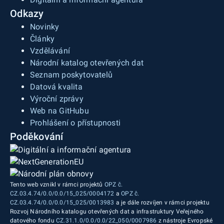
Odkazy
Novinky
Články
Vzdělávání
Národní katalog otevřených dat
Seznam poskytovatelů
Datová kvalita
Výroční zprávy
Web na GitHubu
Prohlášení o přístupnosti
Poděkování
Tento web vznikl v rámci projektů
OPZ č.
CZ.03.4.74/0.0/0.0/15_025/0004172
a
OPZ č.
CZ.03.4.74/0.0/0.0/15_025/0013983
a je dále rozvíjen v rámci projektu
Rozvoj Národního katalogu otevřených dat a infrastruktury Veřejného
datového fondu
CZ.31.1.0/0.0/0.0/22_050/0007986
z nástroje Evropské