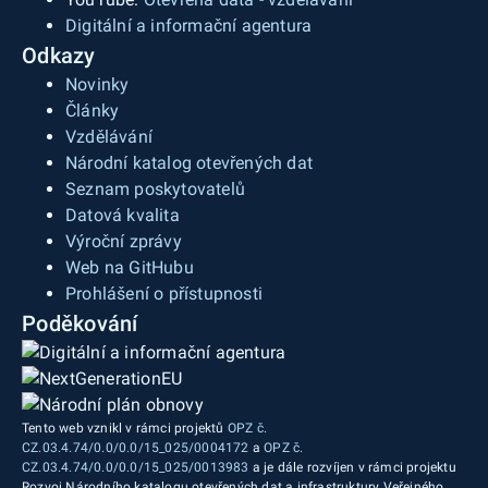
Digitální a informační agentura
Odkazy
Novinky
Články
Vzdělávání
Národní katalog otevřených dat
Seznam poskytovatelů
Datová kvalita
Výroční zprávy
Web na GitHubu
Prohlášení o přístupnosti
Poděkování
Tento web vznikl v rámci projektů
OPZ č.
CZ.03.4.74/0.0/0.0/15_025/0004172
a
OPZ č.
CZ.03.4.74/0.0/0.0/15_025/0013983
a je dále rozvíjen v rámci projektu
Rozvoj Národního katalogu otevřených dat a infrastruktury Veřejného