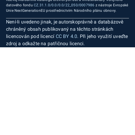
datového fondu
CZ.31.1.0/0.0/0.0/22_050/0007986
z nástroje Evropské
Unie NextGenerationEU prostřednictvím Národního plánu obnovy.
Není-li uvedeno jinak, je autorskoprávně a databázově
chráněný obsah publikovaný na těchto stránkách
licencován pod licencí
CC BY 4.0
. Při jeho využití uveďte
zdroj a odkažte na patřičnou licenci.