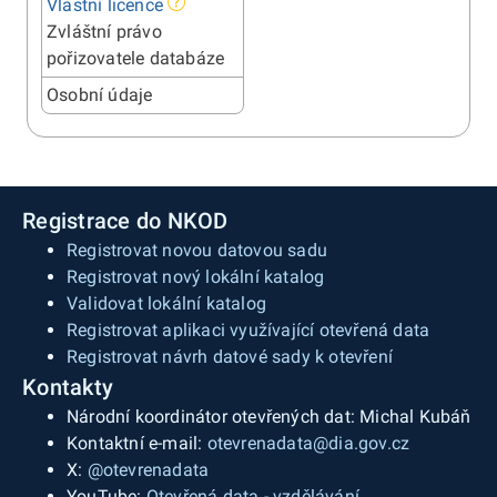
Vlastní licence
Zvláštní právo
pořizovatele databáze
Osobní údaje
Registrace do NKOD
Registrovat novou datovou sadu
Registrovat nový lokální katalog
Validovat lokální katalog
Registrovat aplikaci využívající otevřená data
Registrovat návrh datové sady k otevření
Kontakty
Národní koordinátor otevřených dat: Michal Kubáň
Kontaktní e-mail:
otevrenadata@dia.gov.cz
X:
@otevrenadata
YouTube:
Otevřená data - vzdělávání