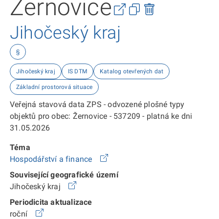
Žernovice
Jihočeský kraj
§
Jihočeský kraj
IS DTM
Katalog otevřených dat
Základní prostorová situace
Veřejná stavová data ZPS - odvozené plošné typy
objektů pro obec: Žernovice - 537209 - platná ke dni
31.05.2026
Téma
Hospodářství a finance
Související geografické území
Jihočeský kraj
Periodicita aktualizace
roční