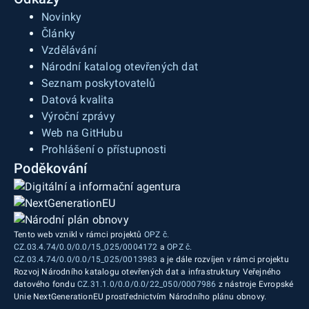
Novinky
Články
Vzdělávání
Národní katalog otevřených dat
Seznam poskytovatelů
Datová kvalita
Výroční zprávy
Web na GitHubu
Prohlášení o přístupnosti
Poděkování
Tento web vznikl v rámci projektů
OPZ č.
CZ.03.4.74/0.0/0.0/15_025/0004172
a
OPZ č.
CZ.03.4.74/0.0/0.0/15_025/0013983
a je dále rozvíjen v rámci projektu
Rozvoj Národního katalogu otevřených dat a infrastruktury Veřejného
datového fondu
CZ.31.1.0/0.0/0.0/22_050/0007986
z nástroje Evropské
Unie NextGenerationEU prostřednictvím Národního plánu obnovy.