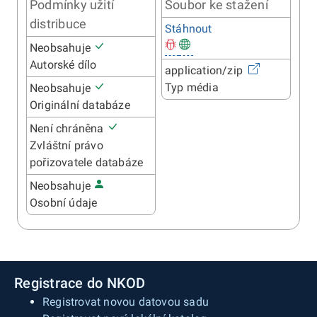
Podmínky užití
Soubor ke stažení
distribuce
Stáhnout
Neobsahuje
Autorské dílo
application/zip
Typ média
Neobsahuje
Originální databáze
Není chráněna
Zvláštní právo
pořizovatele databáze
Neobsahuje
Osobní údaje
Registrace do NKOD
Registrovat novou datovou sadu