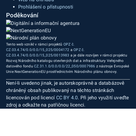
Prohlášení o přístupnosti
Poděkování
Tento web vznikl v rámci projektů
OPZ č.
CZ.03.4.74/0.0/0.0/15_025/0004172
a
OPZ č.
CZ.03.4.74/0.0/0.0/15_025/0013983
a je dále rozvíjen v rámci projektu
Rozvoj Národního katalogu otevřených dat a infrastruktury Veřejného
datového fondu
CZ.31.1.0/0.0/0.0/22_050/0007986
z nástroje Evropské
Unie NextGenerationEU prostřednictvím Národního plánu obnovy.
Není-li uvedeno jinak, je autorskoprávně a databázově
chráněný obsah publikovaný na těchto stránkách
licencován pod licencí
CC BY 4.0
. Při jeho využití uveďte
zdroj a odkažte na patřičnou licenci.