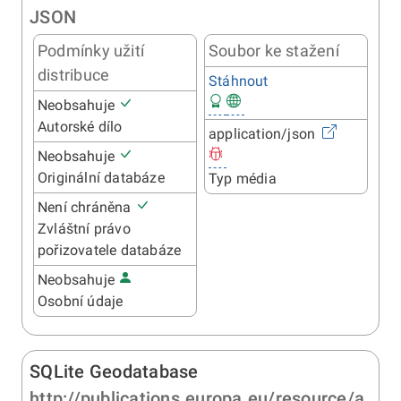
JSON
Podmínky užití
Soubor ke stažení
distribuce
Stáhnout
Neobsahuje
Autorské dílo
application/json
Neobsahuje
Originální databáze
Typ média
Není chráněna
Zvláštní právo
pořizovatele databáze
Neobsahuje
Osobní údaje
SQLite Geodatabase
http://publications.europa.eu/resource/a