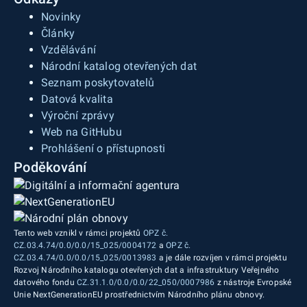
Novinky
Články
Vzdělávání
Národní katalog otevřených dat
Seznam poskytovatelů
Datová kvalita
Výroční zprávy
Web na GitHubu
Prohlášení o přístupnosti
Poděkování
Tento web vznikl v rámci projektů
OPZ č.
CZ.03.4.74/0.0/0.0/15_025/0004172
a
OPZ č.
CZ.03.4.74/0.0/0.0/15_025/0013983
a je dále rozvíjen v rámci projektu
Rozvoj Národního katalogu otevřených dat a infrastruktury Veřejného
datového fondu
CZ.31.1.0/0.0/0.0/22_050/0007986
z nástroje Evropské
Unie NextGenerationEU prostřednictvím Národního plánu obnovy.