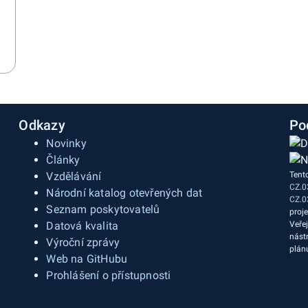
Odkazy
Po
Novinky
Články
Vzdělávání
Tent
CZ.0
a
Národní katalog otevřených dat
CZ.0
Seznam poskytovatelů
proj
Datová kvalita
Veře
nást
Výroční zprávy
plán
Web na GitHubu
Prohlášení o přístupnosti