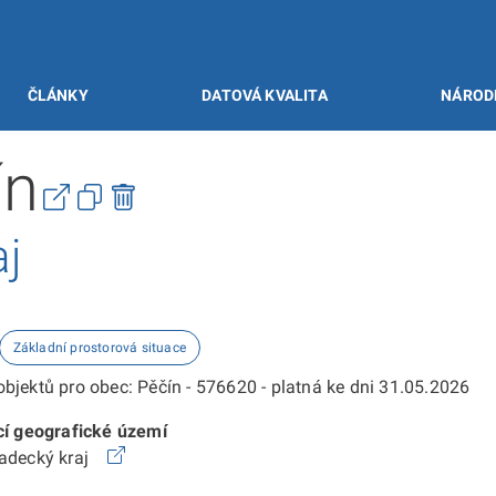
ČLÁNKY
DATOVÁ KVALITA
NÁROD
ín
aj
Základní prostorová situace
bjektů pro obec: Pěčín - 576620 - platná ke dni 31.05.2026
cí geografické území
radecký kraj