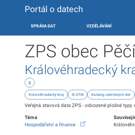
Portál o datech
SPRÁVA DAT
VZDĚLÁVÁNÍ
ZPS obec Pěč
Královéhradecký kr
§
Královéhradecký kraj
IS DTM
Katalog otevřených dat
Veřejná stavová data ZPS - odvozené plošné typy o
Téma
Souvisejí
Hospodářství a finance
Královéh