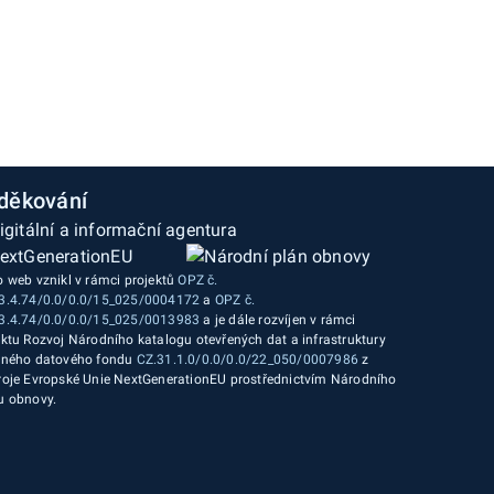
děkování
o web vznikl v rámci projektů
OPZ č.
3.4.74/0.0/0.0/15_025/0004172
a
OPZ č.
3.4.74/0.0/0.0/15_025/0013983
a je dále rozvíjen v rámci
ektu Rozvoj Národního katalogu otevřených dat a infrastruktury
jného datového fondu
CZ.31.1.0/0.0/0.0/22_050/0007986
z
roje Evropské Unie NextGenerationEU prostřednictvím Národního
u obnovy.