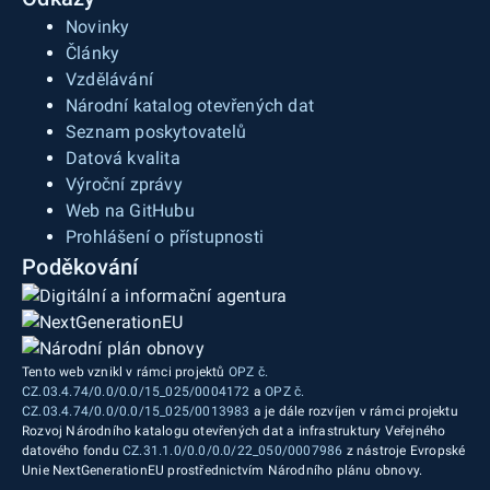
Novinky
Články
Vzdělávání
Národní katalog otevřených dat
Seznam poskytovatelů
Datová kvalita
Výroční zprávy
Web na GitHubu
Prohlášení o přístupnosti
Poděkování
Tento web vznikl v rámci projektů
OPZ č.
CZ.03.4.74/0.0/0.0/15_025/0004172
a
OPZ č.
CZ.03.4.74/0.0/0.0/15_025/0013983
a je dále rozvíjen v rámci projektu
Rozvoj Národního katalogu otevřených dat a infrastruktury Veřejného
datového fondu
CZ.31.1.0/0.0/0.0/22_050/0007986
z nástroje Evropské
Unie NextGenerationEU prostřednictvím Národního plánu obnovy.