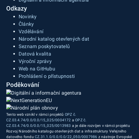
Odkazy
Novinky
Články
Vzdělávání
Národní katalog otevřených dat
Seznam poskytovatelů
Datová kvalita
Výroční zprávy
Web na GitHubu
Prohlášení o přístupnosti
Poděkování
Tento web vznikl v rámci projektů
OPZ č.
CZ.03.4.74/0.0/0.0/15_025/0004172
a
OPZ č.
CZ.03.4.74/0.0/0.0/15_025/0013983
a je dále rozvíjen v rámci projektu
Rozvoj Národního katalogu otevřených dat a infrastruktury Veřejného
datového fondu
CZ.31.1.0/0.0/0.0/22_050/0007986
z nástroje Evropské