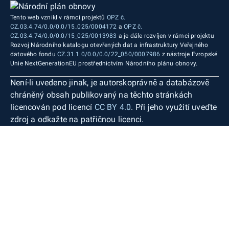
Tento web vznikl v rámci projektů
OPZ č.
CZ.03.4.74/0.0/0.0/15_025/0004172
a
OPZ č.
CZ.03.4.74/0.0/0.0/15_025/0013983
a je dále rozvíjen v rámci projektu
Rozvoj Národního katalogu otevřených dat a infrastruktury Veřejného
datového fondu
CZ.31.1.0/0.0/0.0/22_050/0007986
z nástroje Evropské
Unie NextGenerationEU prostřednictvím Národního plánu obnovy.
Není-li uvedeno jinak, je autorskoprávně a databázově
chráněný obsah publikovaný na těchto stránkách
licencován pod licencí
CC BY 4.0
. Při jeho využití uveďte
zdroj a odkažte na patřičnou licenci.