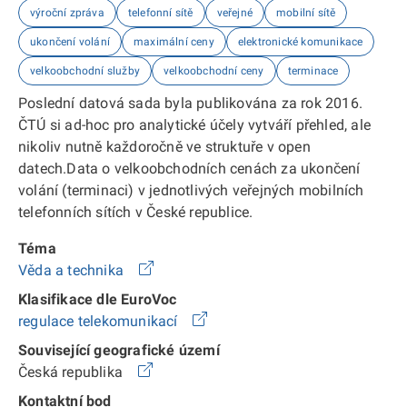
výroční zpráva
telefonní sítě
veřejné
mobilní sítě
ukončení volání
maximální ceny
elektronické komunikace
velkoobchodní služby
velkoobchodní ceny
terminace
Poslední datová sada byla publikována za rok 2016.
ČTÚ si ad-hoc pro analytické účely vytváří přehled, ale
nikoliv nutně každoročně ve struktuře v open
datech.Data o velkoobchodních cenách za ukončení
volání (terminaci) v jednotlivých veřejných mobilních
telefonních sítích v České republice.
Téma
Věda a technika
Klasifikace dle EuroVoc
regulace telekomunikací
Související geografické území
Česká republika
Kontaktní bod